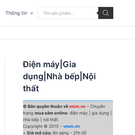
Tìm
Thông tin
kiếm
sản
phẩm
Điện máy|Gia
dụng|Nhà bếp|Nội
thất
© Bản quyền thuộc về
vmm.vn
– Chuyên
trang
mua sắm online
: điện máy | gia dụng |
nhà bếp | nội thất.
Copyright © 2015 –
vmm.vn
+
Giờ mở cửa:
8h sáng – 21h tối