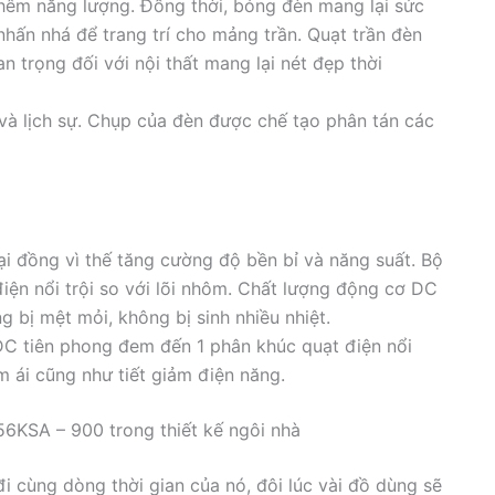
hêm năng lượng. Đồng thời, bóng đèn mang lại sức
nhấn nhá để trang trí cho mảng trần. Quạt trần đèn
trọng đối với nội thất mang lại nét đẹp thời
và lịch sự. Chụp của đèn được chế tạo phân tán các
oại đồng vì thế tăng cường độ bền bỉ và năng suất. Bộ
điện nổi trội so với lõi nhôm. Chất lượng động cơ DC
 bị mệt mỏi, không bị sinh nhiều nhiệt.
DC tiên phong đem đến 1 phân khúc quạt điện nổi
m ái cũng như tiết giảm điện năng.
6KSA – 900 trong thiết kế ngôi nhà
đi cùng dòng thời gian của nó, đôi lúc vài đồ dùng sẽ