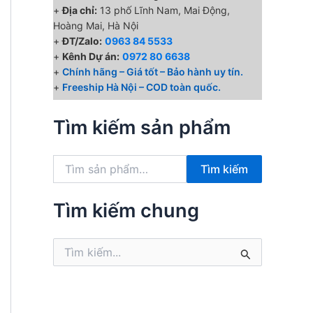
+
Địa chỉ:
13 phố Lĩnh Nam, Mai Động,
Hoàng Mai, Hà Nội
+
ĐT/Zalo:
0963 84 5533
+
Kênh Dự án:
0972 80 6638
+
Chính hãng – Giá tốt – Bảo hành uy tín.
+
Freeship Hà Nội – COD toàn quốc.
Tìm kiếm sản phẩm
T
Tìm kiếm
ì
m
k
Tìm kiếm chung
i
ế
T
m
ì
:
m
k
i