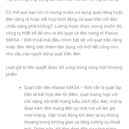
Có thể quý bạn chỉ có mong muốn sử dụng quạt riêng hoặc
đèn riêng rẽ hoặc kết hợp khởi động cả quạt trần với đèn
chiếu sáng phải không?. Lường trước được mong muốn đó,
công ty thiết kế đã cho ra đời quạt và đèn trang trí Klasse
56KSA – 906 thoải mái điều chỉnh bật tắt với quạt trần riêng
hoặc đèn riêng biệt nhằm tiện dụng với thời tiết cũng như
nhu cầu của người dùng quạt trần đèn.
Loạt giá trị tiên quyết được bổ sung trong cùng một thương
phẩm
Quạt trần đèn Klasse 56KSA – 906 vẫn là quạt lắp
trần lại kết hợp đèn tô điểm, quạt tương hợp với
các dạng nội thất mang kiểu cách độc đáo, mới lạ
Quạt kèm đèn mang đến sự mát mẻ với làn gió
nhẹ nhàng. Việc hoạt động khí đem lại sự thông
thoáng trong không gian và tăng cường sự thoải
mái. Thêm nữa, bộ đèn đem đến sự sáng bừng