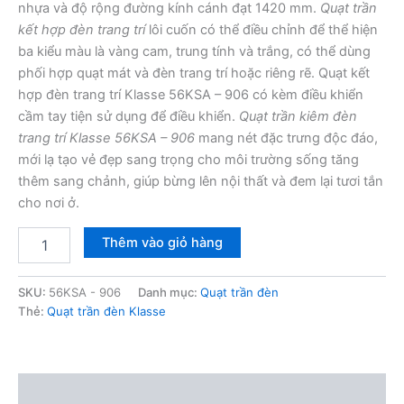
nhựa và độ rộng đường kính cánh đạt 1420 mm.
Quạt trần
kết hợp đèn trang trí
lôi cuốn có thể điều chỉnh để thể hiện
ba kiểu màu là vàng cam, trung tính và trắng, có thể dùng
phối hợp quạt mát và đèn trang trí hoặc riêng rẽ. Quạt kết
hợp đèn trang trí Klasse 56KSA – 906 có kèm điều khiển
cầm tay tiện sử dụng để điều khiển.
Quạt trần kiêm đèn
trang trí Klasse 56KSA – 906
mang nét đặc trưng độc đáo,
mới lạ tạo vẻ đẹp sang trọng cho môi trường sống tăng
thêm sang chảnh, giúp bừng lên nội thất và đem lại tươi tắn
cho nơi ở.
Quạt
Thêm vào giỏ hàng
trần
đèn
Klasse
SKU:
56KSA - 906
Danh mục:
Quạt trần đèn
56KSA
Thẻ:
Quạt trần đèn Klasse
-
906
số
lượng
Mô tả