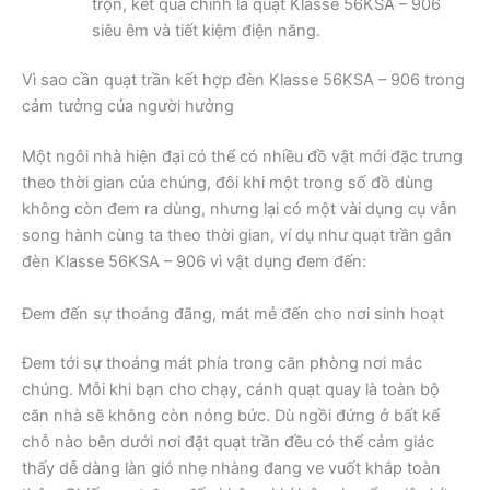
trộn, kết quả chính là quạt Klasse 56KSA – 906
siêu êm và tiết kiệm điện năng.
Vì sao cần quạt trần kết hợp đèn Klasse 56KSA – 906 trong
cảm tưởng của người hưởng
Một ngôi nhà hiện đại có thể có nhiều đồ vật mới đặc trưng
theo thời gian của chúng, đôi khi một trong số đồ dùng
không còn đem ra dùng, nhưng lại có một vài dụng cụ vẫn
song hành cùng ta theo thời gian, ví dụ như quạt trần gắn
đèn Klasse 56KSA – 906 vì vật dụng đem đến:
Đem đến sự thoáng đãng, mát mẻ đến cho nơi sinh hoạt
Đem tới sự thoáng mát phía trong căn phòng nơi mắc
chúng. Mỗi khi bạn cho chạy, cánh quạt quay là toàn bộ
căn nhà sẽ không còn nóng bức. Dù ngồi đứng ở bất kể
chỗ nào bên dưới nơi đặt quạt trần đều có thể cảm giác
thấy dễ dàng làn gió nhẹ nhàng đang ve vuốt khắp toàn