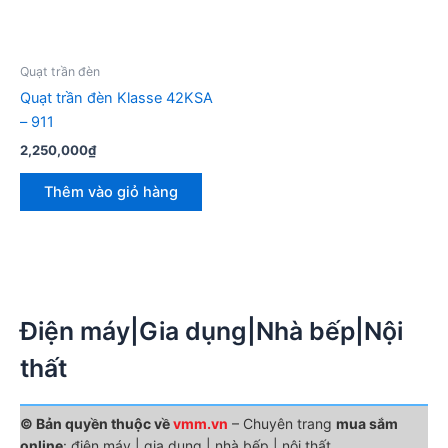
Quạt trần đèn
Quạt trần đèn Klasse 42KSA
– 911
2,250,000
₫
Thêm vào giỏ hàng
Điện máy|Gia dụng|Nhà bếp|Nội
thất
© Bản quyền thuộc về
vmm.vn
– Chuyên trang
mua sắm
online
: điện máy | gia dụng | nhà bếp | nội thất.