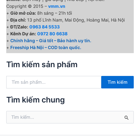
Copyright © 2015 –
vmm.vn
+
Giờ mở cửa:
8h sáng – 21h tối
+
Địa chỉ:
13 phố Lĩnh Nam, Mai Động, Hoàng Mai, Hà Nội
+
ĐT/Zalo:
0963 84 5533
+
Kênh Dự án:
0972 80 6638
+
Chính hãng – Giá tốt – Bảo hành uy tín.
+
Freeship Hà Nội – COD toàn quốc.
Tìm kiếm sản phẩm
T
Tìm kiếm
ì
m
k
Tìm kiếm chung
i
ế
T
m
ì
:
m
k
i