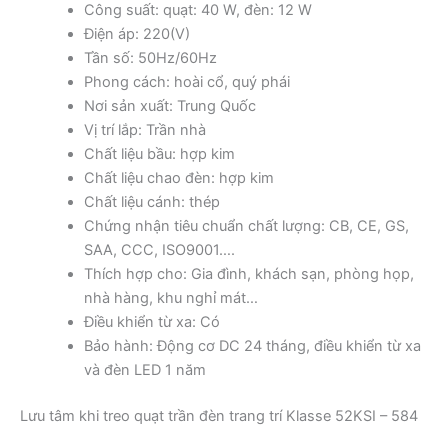
Công suất: quạt: 40 W, đèn: 12 W
Điện áp: 220(V)
Tần số: 50Hz/60Hz
Phong cách: hoài cổ, quý phái
Nơi sản xuất: Trung Quốc
Vị trí lắp: Trần nhà
Chất liệu bầu: hợp kim
Chất liệu chao đèn: hợp kim
Chất liệu cánh: thép
Chứng nhận tiêu chuẩn chất lượng: CB, CE, GS,
SAA, CCC, ISO9001….
Thích hợp cho: Gia đình, khách sạn, phòng họp,
nhà hàng, khu nghỉ mát…
Điều khiển từ xa: Có
Bảo hành: Động cơ DC 24 tháng, điều khiển từ xa
và đèn LED 1 năm
Lưu tâm khi treo quạt trần đèn trang trí Klasse 52KSI – 584