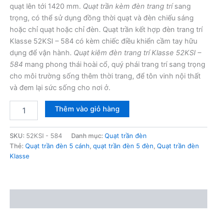
quạt lên tới 1420 mm.
Quạt trần kèm đèn trang trí
sang
trọng, có thể sử dụng đồng thời quạt và đèn chiếu sáng
hoặc chỉ quạt hoặc chỉ đèn. Quạt trần kết hợp đèn trang trí
Klasse 52KSI – 584 có kèm chiếc điều khiển cầm tay hữu
dụng để vận hành.
Quạt kiêm đèn trang trí Klasse 52KSI –
584
mang phong thái hoài cổ, quý phái trang trí sang trọng
cho môi trường sống thêm thời trang, để tôn vinh nội thất
và đem lại sức sống cho nơi ở.
Quạt
Thêm vào giỏ hàng
trần
đèn
Klasse
SKU:
52KSI - 584
Danh mục:
Quạt trần đèn
52KSI
Thẻ:
Quạt trần đèn 5 cánh
,
quạt trần đèn 5 đèn
,
Quạt trần đèn
-
Klasse
584
số
lượng
Mô tả