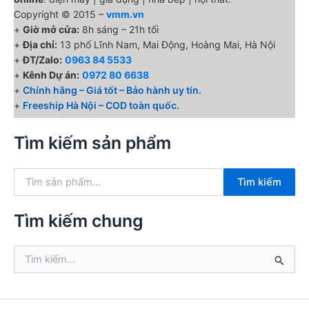
Copyright © 2015 –
vmm.vn
+
Giờ mở cửa:
8h sáng – 21h tối
+
Địa chỉ:
13 phố Lĩnh Nam, Mai Động, Hoàng Mai, Hà Nội
+
ĐT/Zalo:
0963 84 5533
+
Kênh Dự án:
0972 80 6638
+
Chính hãng – Giá tốt – Bảo hành uy tín.
+
Freeship Hà Nội – COD toàn quốc.
Tìm kiếm sản phẩm
T
Tìm kiếm
ì
m
k
Tìm kiếm chung
i
ế
T
m
ì
:
m
k
i