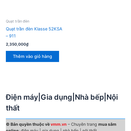
Quạt trần đèn
Quạt trần đèn Klasse 52KSA
– 911
2,350,000
₫
Thêm vào giỏ hàng
Điện máy|Gia dụng|Nhà bếp|Nội
thất
© Bản quyền thuộc về
vmm.vn
– Chuyên trang
mua sắm
online
: điện máy | gia dụng | nhà bếp | nội thất.