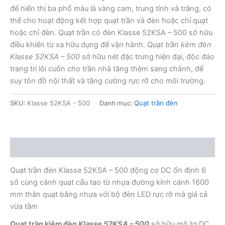
để hiển thị ba phổ màu là vàng cam, trung tính và trắng, có
thể cho hoạt động kết hợp quạt trần và đèn hoặc chỉ quạt
hoặc chỉ đèn. Quạt trần có đèn Klasse 52KSA – 500 sở hữu
điều khiển từ xa hữu dụng để vận hành.
Quạt trần kèm đèn
Klasse 52KSA – 500
sở hữu nét đặc trưng hiện đại, độc đáo
trang trí lôi cuốn cho trần nhà tăng thêm sang chảnh, để
suy tôn đồ nội thất và tăng cường rực rỡ cho môi trường.
SKU:
Klasse 52KSA - 500
Danh mục:
Quạt trần đèn
Mô tả
Quạt trần đèn Klasse 52KSA – 500 động cơ DC ổn định 6
số cùng cánh quạt cấu tạo từ nhựa đường kính cánh 1600
mm thân quạt bằng nhựa với bộ đèn LED rực rỡ mà giá cả
vừa tầm
Quạt trần kiêm đèn
Klasse 52KSA – 500
sở hữu mô tơ DC