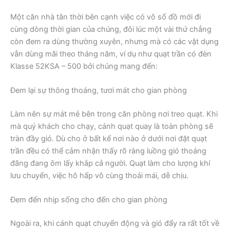
Một căn nhà tân thời bên cạnh việc có vô số đồ mới đi
cùng dòng thời gian của chúng, đôi lúc một vài thứ chẳng
còn đem ra dùng thường xuyên, nhưng mà có các vật dụng
vẫn dùng mãi theo tháng năm, ví dụ như quạt trần có đèn
Klasse 52KSA – 500 bởi chúng mang đến:
Đem lại sự thông thoáng, tươi mát cho gian phòng
Làm nên sự mát mẻ bên trong căn phòng nơi treo quạt. Khi
mà quý khách cho chạy, cánh quạt quay là toàn phòng sẽ
tràn đầy gió. Dù cho ở bất kể nơi nào ở dưới nơi đặt quạt
trần đều có thể cảm nhận thấy rõ ràng luồng gió thoáng
đãng đang ôm lấy khắp cả người. Quạt làm cho lượng khí
lưu chuyển, việc hô hấp vô cùng thoải mái, dễ chịu.
Đem đến nhịp sống cho đến cho gian phòng
Ngoài ra, khi cánh quạt chuyển động và gió đẩy ra rất tốt về