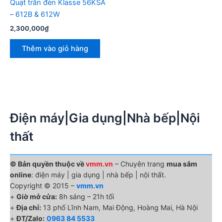
Quạt trần đèn Klasse 56KSA
– 612B & 612W
2,300,000
₫
Thêm vào giỏ hàng
Điện máy|Gia dụng|Nhà bếp|Nội
thất
© Bản quyền thuộc về
vmm.vn
– Chuyên trang
mua sắm
online
: điện máy | gia dụng | nhà bếp | nội thất.
Copyright © 2015 –
vmm.vn
+
Giờ mở cửa:
8h sáng – 21h tối
+
Địa chỉ:
13 phố Lĩnh Nam, Mai Động, Hoàng Mai, Hà Nội
+
ĐT/Zalo:
0963 84 5533