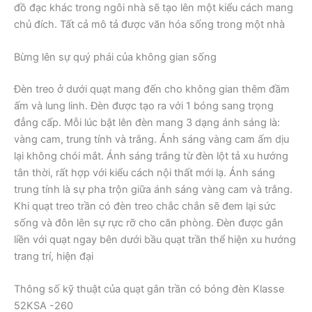
đồ đạc khác trong ngôi nhà sẽ tạo lên một kiểu cách mang
chủ đích. Tất cả mô tả được văn hóa sống trong một nhà
Bừng lên sự quý phái của không gian sống
Đèn treo ở dưới quạt mang đến cho không gian thêm đầm
ấm và lung linh. Đèn được tạo ra với 1 bóng sang trọng
đẳng cấp. Mỗi lúc bật lên đèn mang 3 dạng ánh sáng là:
vàng cam, trung tính và trắng. Ánh sáng vàng cam ấm dịu
lại không chói mắt. Ánh sáng trắng từ đèn lột tả xu hướng
tân thời, rất hợp với kiểu cách nội thất mới lạ. Ánh sáng
trung tính là sự pha trộn giữa ánh sáng vàng cam và trắng.
Khi quạt treo trần có đèn treo chắc chắn sẽ đem lại sức
sống và đôn lên sự rực rỡ cho căn phòng. Đèn được gắn
liền với quạt ngay bên dưới bầu quạt trần thể hiện xu hướng
trang trí, hiện đại
Thông số kỹ thuật của quạt gắn trần có bóng đèn Klasse
52KSA -260