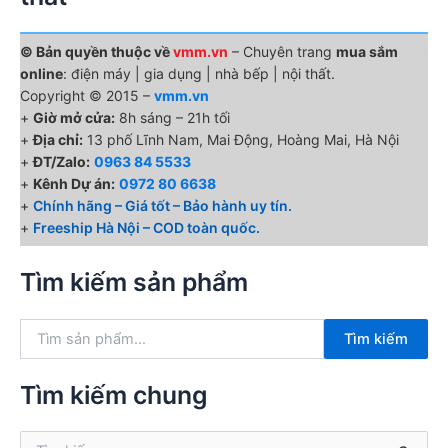
© Bản quyền thuộc về
vmm.vn
– Chuyên trang
mua sắm
online
: điện máy | gia dụng | nhà bếp | nội thất.
Copyright © 2015 –
vmm.vn
+
Giờ mở cửa:
8h sáng – 21h tối
+
Địa chỉ:
13 phố Lĩnh Nam, Mai Động, Hoàng Mai, Hà Nội
+
ĐT/Zalo:
0963 84 5533
+
Kênh Dự án:
0972 80 6638
+
Chính hãng – Giá tốt – Bảo hành uy tín.
+
Freeship Hà Nội – COD toàn quốc.
Tìm kiếm sản phẩm
T
Tìm kiếm
ì
m
k
Tìm kiếm chung
i
ế
T
m