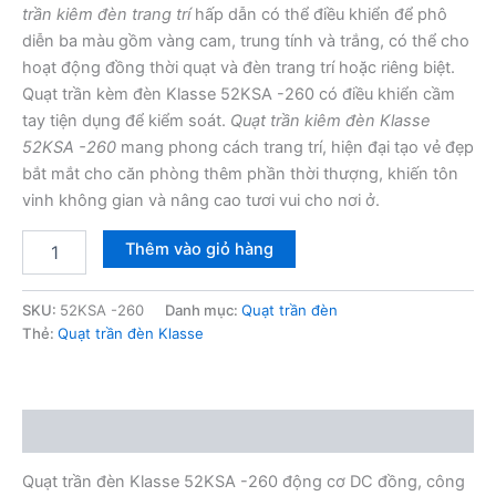
trần kiêm đèn trang trí
hấp dẫn có thể điều khiển để phô
diễn ba màu gồm vàng cam, trung tính và trắng, có thể cho
hoạt động đồng thời quạt và đèn trang trí hoặc riêng biệt.
Quạt trần kèm đèn Klasse 52KSA -260 có điều khiển cầm
tay tiện dụng để kiểm soát.
Quạt trần kiêm đèn Klasse
52KSA -260
mang phong cách trang trí, hiện đại tạo vẻ đẹp
bắt mắt cho căn phòng thêm phần thời thượng, khiến tôn
vinh không gian và nâng cao tươi vui cho nơi ở.
Quạt
Thêm vào giỏ hàng
trần
đèn
Klasse
SKU:
52KSA -260
Danh mục:
Quạt trần đèn
52KSA
Thẻ:
Quạt trần đèn Klasse
-260
số
lượng
Mô tả
Quạt trần đèn Klasse 52KSA -260 động cơ DC đồng, công