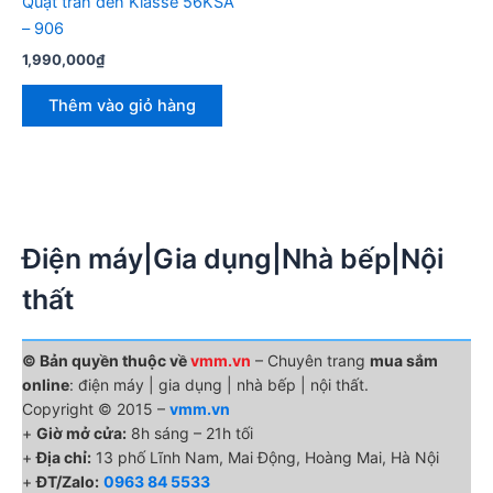
Quạt trần đèn Klasse 56KSA
– 906
1,990,000
₫
Thêm vào giỏ hàng
Điện máy|Gia dụng|Nhà bếp|Nội
thất
© Bản quyền thuộc về
vmm.vn
– Chuyên trang
mua sắm
online
: điện máy | gia dụng | nhà bếp | nội thất.
Copyright © 2015 –
vmm.vn
+
Giờ mở cửa:
8h sáng – 21h tối
+
Địa chỉ:
13 phố Lĩnh Nam, Mai Động, Hoàng Mai, Hà Nội
+
ĐT/Zalo:
0963 84 5533