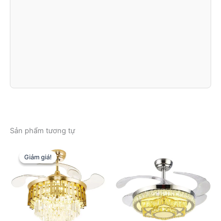
Sản phẩm tương tự
Giảm giá!
Giảm giá!