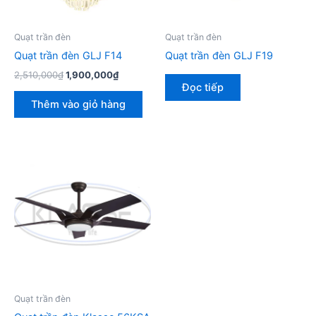
Quạt trần đèn
Quạt trần đèn
Quạt trần đèn GLJ F14
Quạt trần đèn GLJ F19
Giá
Giá
2,510,000
₫
1,900,000
₫
gốc
hiện
Đọc tiếp
là:
tại
Thêm vào giỏ hàng
2,510,000₫.
là:
1,900,000₫.
Quạt trần đèn