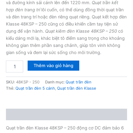
và đường kính sải cánh lên đến 1220 mm.
Quạt trần kết
hợp đèn trang trí
lôi cuốn, có thể dùng đồng thời quạt trần
và đèn trang trí hoặc đèn riêng quạt riêng. Quạt kết hợp đèn
Klasse 48KSP – 250 cũng có điều khiển cầm tay tiện sử
dụng để vận hành.
Quạt kiêm đèn Klasse 48KSP – 250
có
kiểu dáng mới lạ, khác biệt tô điểm sang trọng cho khoảng
không gian thêm phần sang chảnh, giúp tôn vinh không
gian sống và đem lại sức sống cho môi trường.
Quạt
Thêm vào giỏ hàng
trần
đèn
Klasse
SKU:
48KSP - 250
Danh mục:
Quạt trần đèn
48KSP
Thẻ:
Quạt trần đèn 5 cánh
,
Quạt trần đèn Klasse
-
250
số
lượng
Mô tả
Quạt trần đèn Klasse 48KSP – 250 động cơ DC đảm bảo 6