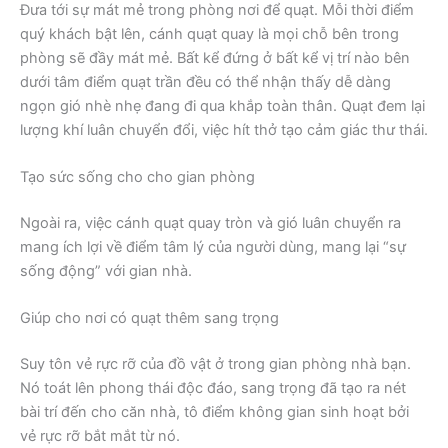
Đưa tới sự mát mẻ trong phòng nơi để quạt. Mỗi thời điểm
quý khách bật lên, cánh quạt quay là mọi chỗ bên trong
phòng sẽ đầy mát mẻ. Bất kể đứng ở bất kể vị trí nào bên
dưới tâm điểm quạt trần đều có thể nhận thấy dễ dàng
ngọn gió nhè nhẹ đang đi qua khắp toàn thân. Quạt đem lại
lượng khí luân chuyển đổi, việc hít thở tạo cảm giác thư thái.
Tạo sức sống cho cho gian phòng
Ngoài ra, việc cánh quạt quay tròn và gió luân chuyển ra
mang ích lợi về điểm tâm lý của người dùng, mang lại “sự
sống động” với gian nhà.
Giúp cho nơi có quạt thêm sang trọng
Suy tôn vẻ rực rỡ của đồ vật ở trong gian phòng nhà bạn.
Nó toát lên phong thái độc đáo, sang trọng đã tạo ra nét
bài trí đến cho căn nhà, tô điểm không gian sinh hoạt bởi
vẻ rực rỡ bắt mắt từ nó.