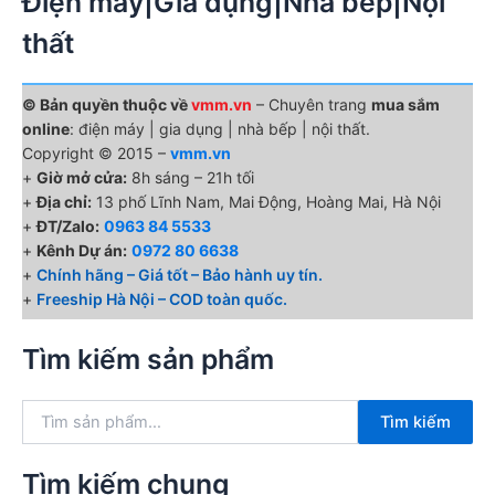
Điện máy|Gia dụng|Nhà bếp|Nội
thất
© Bản quyền thuộc về
vmm.vn
– Chuyên trang
mua sắm
online
: điện máy | gia dụng | nhà bếp | nội thất.
Copyright © 2015 –
vmm.vn
+
Giờ mở cửa:
8h sáng – 21h tối
+
Địa chỉ:
13 phố Lĩnh Nam, Mai Động, Hoàng Mai, Hà Nội
+
ĐT/Zalo:
0963 84 5533
+
Kênh Dự án:
0972 80 6638
+
Chính hãng – Giá tốt – Bảo hành uy tín.
+
Freeship Hà Nội – COD toàn quốc.
Tìm kiếm sản phẩm
T
Tìm kiếm
ì
m
k
Tìm kiếm chung