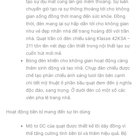
tạo sự dịu mát cùng làn gió mềm thoảng. Sự luân
chuyển gió tạo ra sự thông thoáng tới cho không
gian sống đồng thời mang đến sức khỏe. Đồng
thời, đèn mang lại sự hấp dẫn tới cho không gian
như vẻ đẹp nhấn nhá để trang hoàng đối với trần
nhà. Quạt trần có đèn chiếu sáng Klasse 42KSA –
211 tôn lên nét đẹp cần thiết trong nội thất tạo sự
cuốn hút mới mẻ.
Bóng đèn khiến cho không gian hoạt động càng
thêm sinh động và tao nhã. Chụp đèn chiếu được
chế tạo phản chiếu ánh sáng tươi tắn bên cạnh
chi tiết mỹ thuật ở phần bầu quạt đem đến ý nghĩa
độc đáo, sang trọng. Ở dưới đèn có một số các
viên pha lê trang nhã.
Hoạt động bền bỉ mang đến sự tin dùng
Mô tơ DC của quạt được thiết kế lõi dây đồng vì
thế tăng cường tính bền bỉ và thêm hiệu quả. Bộ