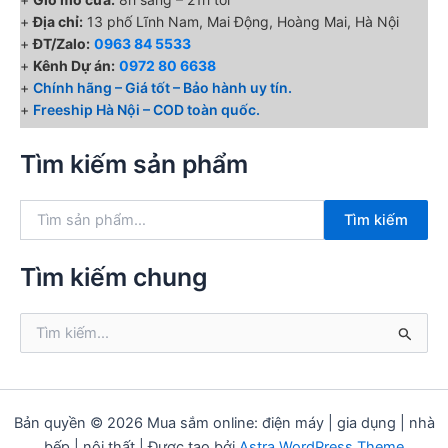
+
Địa chỉ:
13 phố Lĩnh Nam, Mai Động, Hoàng Mai, Hà Nội
+
ĐT/Zalo:
0963 84 5533
+
Kênh Dự án:
0972 80 6638
+
Chính hãng – Giá tốt – Bảo hành uy tín.
+
Freeship Hà Nội – COD toàn quốc.
Tìm kiếm sản phẩm
T
Tìm kiếm
ì
m
k
Tìm kiếm chung
i
ế
T
m
ì
:
m
k
i
ế
Bản quyền © 2026 Mua sắm online: điện máy | gia dụng | nhà
m
bếp | nội thất | Được tạo bởi
Astra WordPress Theme