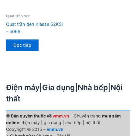
Quạt trần đèn
Quạt trần đèn Klasse 52KSI
– 506R
Đọc tiếp
Điện máy|Gia dụng|Nhà bếp|Nội
thất
© Bản quyền thuộc về
vmm.vn
– Chuyên trang
mua sắm
online
: điện máy | gia dụng | nhà bếp | nội thất.
Copyright © 2015 –
vmm.vn
+
Giờ mở cửa:
8h sáng – 21h tối