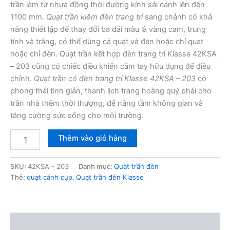
trần làm từ nhựa đồng thời đường kính sải cánh lên đến
1100 mm.
Quạt trần kiêm đèn trang trí
sang chảnh có khả
năng thiết lập để thay đổi ba dải màu là vàng cam, trung
tính và trắng, có thể dùng cả quạt và đèn hoặc chỉ quạt
hoặc chỉ đèn. Quạt trần kết hợp đèn trang trí Klasse 42KSA
– 203 cũng có chiếc điều khiển cầm tay hữu dụng để điều
chỉnh.
Quạt trần có đèn trang trí Klasse 42KSA – 203
có
phong thái tinh giản, thanh lịch trang hoàng quý phái cho
trần nhà thêm thời thượng, để nâng tầm không gian và
tăng cường sức sống cho môi trường.
Quạt
Thêm vào giỏ hàng
trần
đèn
Klasse
SKU:
42KSA - 203
Danh mục:
Quạt trần đèn
42KSA
Thẻ:
quạt cánh cụp
,
Quạt trần đèn Klasse
-
203
số
lượng
Mô tả