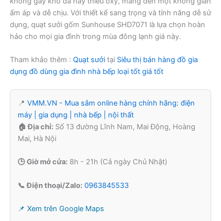
không gây khô da hay thiếu oxy, mang đến một không gian
ấm áp và dễ chịu. Với thiết kế sang trọng và tính năng dễ sử
dụng, quạt sưởi gốm Sunhouse SHD7071 là lựa chọn hoàn
hảo cho mọi gia đình trong mùa đông lạnh giá này.
Tham khảo thêm :
Quạt sưởi
tại
Siêu thị bán hàng đồ gia
dụng đồ dùng gia đình nhà bếp loại tốt giá tốt
📍
VMM.VN - Mua sắm online hàng chính hãng: điện
máy | gia dụng | nhà bếp | nội thất
🏠 Địa chỉ:
Số 13 đường Lĩnh Nam, Mai Động, Hoàng
Mai, Hà Nội
🕒 Giờ mở cửa:
8h - 21h (Cả ngày Chủ Nhật)
📞 Điện thoại/Zalo:
0963845533
📌 Xem trên Google Maps