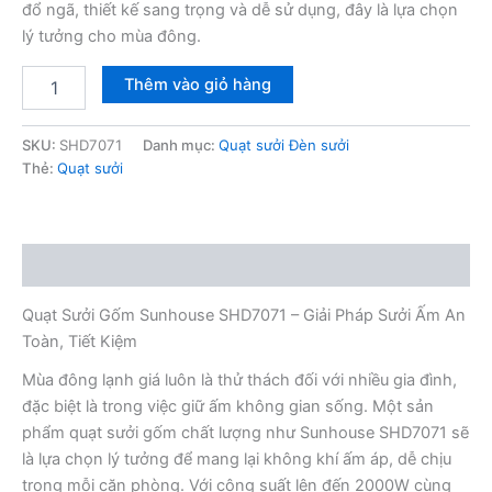
đổ ngã, thiết kế sang trọng và dễ sử dụng, đây là lựa chọn
1,550,000₫.
lý tưởng cho mùa đông.
Quạt
Thêm vào giỏ hàng
sưởi
gốm
Sunhouse
SKU:
SHD7071
Danh mục:
Quạt sưởi Đèn sưởi
SHD7071
Thẻ:
Quạt sưởi
số
lượng
Mô tả
Quạt Sưởi Gốm Sunhouse SHD7071 – Giải Pháp Sưởi Ấm An
Toàn, Tiết Kiệm
Mùa đông lạnh giá luôn là thử thách đối với nhiều gia đình,
đặc biệt là trong việc giữ ấm không gian sống. Một sản
phẩm quạt sưởi gốm chất lượng như Sunhouse SHD7071 sẽ
là lựa chọn lý tưởng để mang lại không khí ấm áp, dễ chịu
trong mỗi căn phòng. Với công suất lên đến 2000W cùng