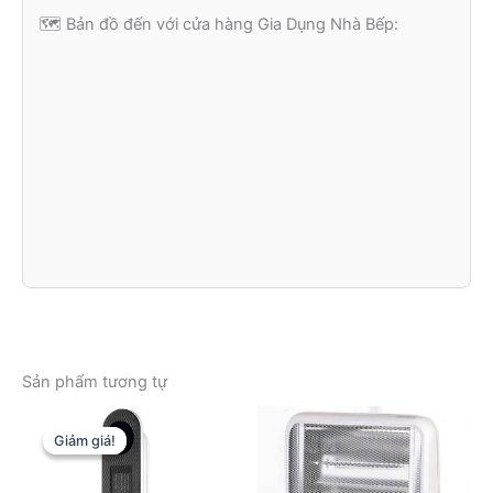
🗺️ Bản đồ đến với cửa hàng Gia Dụng Nhà Bếp:
Sản phẩm tương tự
Giảm giá!
Giảm giá!