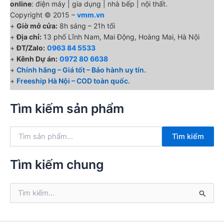
online
: điện máy | gia dụng | nhà bếp | nội thất.
Copyright © 2015 –
vmm.vn
+
Giờ mở cửa:
8h sáng – 21h tối
+
Địa chỉ:
13 phố Lĩnh Nam, Mai Động, Hoàng Mai, Hà Nội
+
ĐT/Zalo:
0963 84 5533
+
Kênh Dự án:
0972 80 6638
+
Chính hãng – Giá tốt – Bảo hành uy tín.
+
Freeship Hà Nội – COD toàn quốc.
Tìm kiếm sản phẩm
T
Tìm kiếm
ì
m
k
Tìm kiếm chung
i
ế
T
m
ì
:
m
k