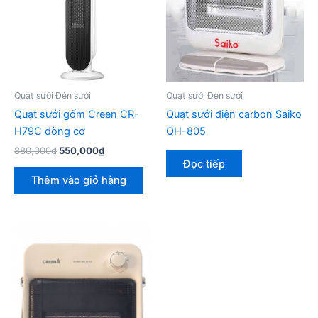
Quạt sưởi Đèn sưởi
Quạt sưởi Đèn sưởi
Quạt sưởi gốm Creen CR-
Quạt sưởi điện carbon Saiko
H79C dòng cơ
QH-805
Giá
Giá
880,000
₫
550,000
₫
gốc
hiện
Đọc tiếp
là:
tại
Thêm vào giỏ hàng
880,000₫.
là:
550,000₫.