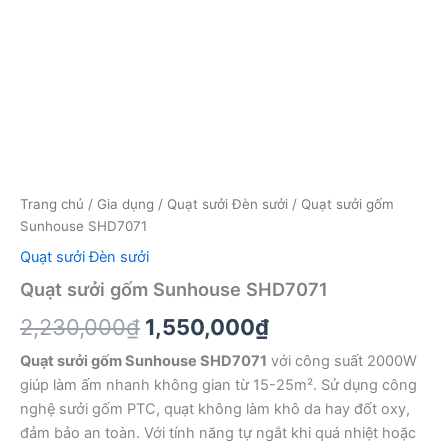
Trang chủ
/
Gia dụng
/
Quạt sưởi Đèn sưởi
/ Quạt sưởi gốm
Sunhouse SHD7071
Quạt sưởi Đèn sưởi
Quạt sưởi gốm Sunhouse SHD7071
Giá
Giá
2,230,000
₫
1,550,000
₫
gốc
hiện
Quạt sưởi gốm Sunhouse SHD7071
với công suất 2000W
giúp làm ấm nhanh không gian từ 15-25m². Sử dụng công
là:
tại
nghệ sưởi gốm PTC, quạt không làm khô da hay đốt oxy,
2,230,000₫.
là:
đảm bảo an toàn. Với tính năng tự ngắt khi quá nhiệt hoặc