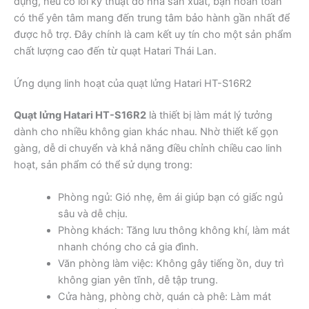
dụng, nếu có lỗi kỹ thuật do nhà sản xuất, bạn hoàn toàn
có thể yên tâm mang đến trung tâm bảo hành gần nhất để
được hỗ trợ. Đây chính là cam kết uy tín cho một sản phẩm
chất lượng cao đến từ quạt Hatari Thái Lan.
Ứng dụng linh hoạt của quạt lửng Hatari HT-S16R2
Quạt lửng Hatari HT-S16R2
là thiết bị làm mát lý tưởng
dành cho nhiều không gian khác nhau. Nhờ thiết kế gọn
gàng, dễ di chuyển và khả năng điều chỉnh chiều cao linh
hoạt, sản phẩm có thể sử dụng trong:
Phòng ngủ: Gió nhẹ, êm ái giúp bạn có giấc ngủ
sâu và dễ chịu.
Phòng khách: Tăng lưu thông không khí, làm mát
nhanh chóng cho cả gia đình.
Văn phòng làm việc: Không gây tiếng ồn, duy trì
không gian yên tĩnh, dễ tập trung.
Cửa hàng, phòng chờ, quán cà phê: Làm mát