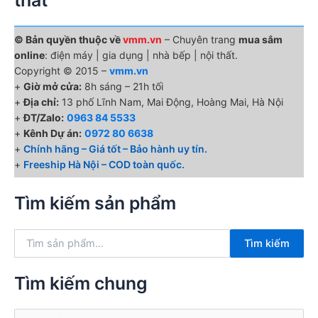
© Bản quyền thuộc về
vmm.vn
– Chuyên trang
mua sắm
online
: điện máy | gia dụng | nhà bếp | nội thất.
Copyright © 2015 –
vmm.vn
+
Giờ mở cửa:
8h sáng – 21h tối
+
Địa chỉ:
13 phố Lĩnh Nam, Mai Động, Hoàng Mai, Hà Nội
+
ĐT/Zalo:
0963 84 5533
+
Kênh Dự án:
0972 80 6638
+
Chính hãng – Giá tốt – Bảo hành uy tín.
+
Freeship Hà Nội – COD toàn quốc.
Tìm kiếm sản phẩm
T
Tìm kiếm
ì
m
k
Tìm kiếm chung
i
ế
T