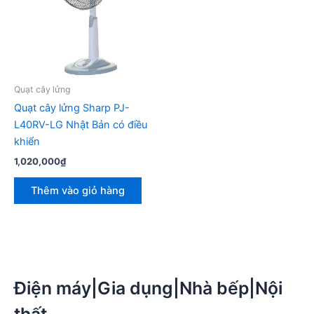
Quạt cây lửng
Quạt cây lửng Sharp PJ-
L40RV-LG Nhật Bản có điều
khiển
1,020,000
₫
Thêm vào giỏ hàng
Điện máy|Gia dụng|Nhà bếp|Nội
thất