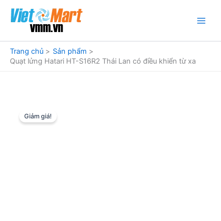
Nhảy
tới
nội
dung
Trang chủ
Sản phẩm
Quạt lửng Hatari HT-S16R2 Thái Lan có điều khiển từ xa
Giảm giá!