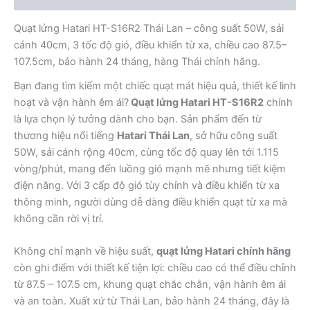
khiển
từ
Quạt lửng Hatari HT-S16R2 Thái Lan – công suất 50W, sải
xa
số
cánh 40cm, 3 tốc độ gió, điều khiển từ xa, chiều cao 87.5–
lượng
107.5cm, bảo hành 24 tháng, hàng Thái chính hãng.
Bạn đang tìm kiếm một chiếc quạt mát hiệu quả, thiết kế linh
hoạt và vận hành êm ái?
Quạt lửng Hatari HT-S16R2
chính
là lựa chọn lý tưởng dành cho bạn. Sản phẩm đến từ
thương hiệu nổi tiếng
Hatari Thái Lan
, sở hữu công suất
50W, sải cánh rộng 40cm, cùng tốc độ quay lên tới 1.115
vòng/phút, mang đến luồng gió mạnh mẽ nhưng tiết kiệm
điện năng. Với 3 cấp độ gió tùy chỉnh và điều khiển từ xa
thông minh, người dùng dễ dàng điều khiển quạt từ xa mà
không cần rời vị trí.
Không chỉ mạnh về hiệu suất,
quạt lửng Hatari chính hãng
còn ghi điểm với thiết kế tiện lợi: chiều cao có thể điều chỉnh
từ 87.5 – 107.5 cm, khung quạt chắc chắn, vận hành êm ái
và an toàn. Xuất xứ từ Thái Lan, bảo hành 24 tháng, đây là