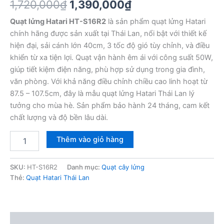
Giá
Giá
1,720,000
₫
1,390,000
₫
gốc
hiện
Quạt lửng Hatari HT-S16R2
là sản phẩm quạt lửng Hatari
chính hãng được sản xuất tại Thái Lan, nổi bật với thiết kế
là:
tại
hiện đại, sải cánh lớn 40cm, 3 tốc độ gió tùy chỉnh, và điều
1,720,000₫.
là:
khiển từ xa tiện lợi. Quạt vận hành êm ái với công suất 50W,
giúp tiết kiệm điện năng, phù hợp sử dụng trong gia đình,
1,390,000₫.
văn phòng. Với khả năng điều chỉnh chiều cao linh hoạt từ
87.5 – 107.5cm, đây là mẫu quạt lửng Hatari Thái Lan lý
tưởng cho mùa hè. Sản phẩm bảo hành 24 tháng, cam kết
chất lượng và độ bền lâu dài.
Quạt
Thêm vào giỏ hàng
lửng
Hatari
HT-
SKU:
HT-S16R2
Danh mục:
Quạt cây lửng
S16R2
Thẻ:
Quạt Hatari Thái Lan
Thái
Lan
có
điều
Mô tả