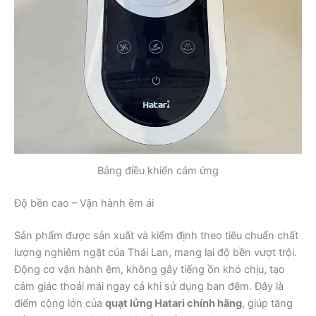
Bảng điều khiển cảm ứng
Độ bền cao – Vận hành êm ái
Sản phẩm được sản xuất và kiểm định theo tiêu chuẩn chất
lượng nghiêm ngặt của Thái Lan, mang lại độ bền vượt trội.
Động cơ vận hành êm, không gây tiếng ồn khó chịu, tạo
cảm giác thoải mái ngay cả khi sử dụng ban đêm. Đây là
điểm cộng lớn của
quạt lửng Hatari chính hãng
, giúp tăng