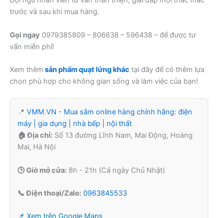
Đội ngũ nhân viên tư vấn thân thiện, giải đáp mọi thắc mắc
trước và sau khi mua hàng.
Gọi ngay
0979385809 – 806638 – 596438 – để được tư
vấn miễn phí!
Xem thêm
sản phẩm quạt lửng khác
tại đây để có thêm lựa
chọn phù hợp cho không gian sống và làm việc của bạn!
📍
VMM.VN - Mua sắm online hàng chính hãng: điện
máy | gia dụng | nhà bếp | nội thất
🏠 Địa chỉ:
Số 13 đường Lĩnh Nam, Mai Động, Hoàng
Mai, Hà Nội
🕒 Giờ mở cửa:
8h - 21h (Cả ngày Chủ Nhật)
📞 Điện thoại/Zalo:
0963845533
📌 Xem trên Google Maps