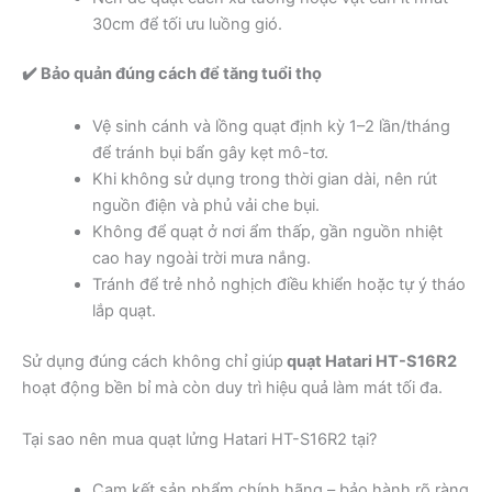
30cm để tối ưu luồng gió.
✔️ Bảo quản đúng cách để tăng tuổi thọ
Vệ sinh cánh và lồng quạt định kỳ 1–2 lần/tháng
để tránh bụi bẩn gây kẹt mô-tơ.
Khi không sử dụng trong thời gian dài, nên rút
nguồn điện và phủ vải che bụi.
Không để quạt ở nơi ẩm thấp, gần nguồn nhiệt
cao hay ngoài trời mưa nắng.
Tránh để trẻ nhỏ nghịch điều khiển hoặc tự ý tháo
lắp quạt.
Sử dụng đúng cách không chỉ giúp
quạt Hatari HT-S16R2
hoạt động bền bỉ mà còn duy trì hiệu quả làm mát tối đa.
Tại sao nên mua quạt lửng Hatari HT-S16R2 tại?
Cam kết sản phẩm chính hãng – bảo hành rõ ràng