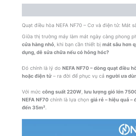
Mô tả
Quạt điều hòa NEFA NF70 – Cơ và điện tử: Mát sâ
Giữa thị trường máy làm mát ngày càng phong ph
cửa hàng nhỏ
, khi bạn cần thiết bị
mát sâu hơn q
dụng, dễ sửa chữa nếu có hỏng hóc?
Đó chính là lý do
NEFA NF70 – dòng quạt điều hòa
hoặc điện tử
– ra đời để phục vụ cả
người ưa dù
Với mức
công suất 220W
,
lưu lượng gió lớn 750
NEFA NF70
chính là lựa chọn
giá rẻ – hiệu quả –
đến 35m²
.