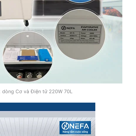
2 dòng Cơ và Điện tử 220W 70L