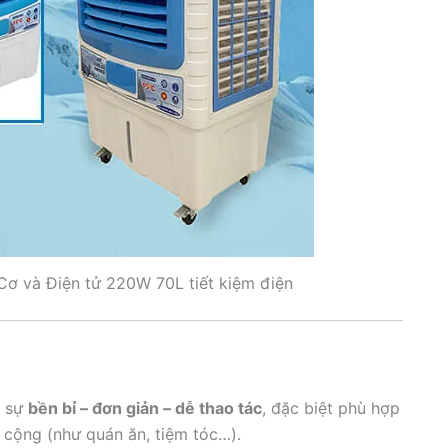
ơ và Điện tử 220W 70L tiết kiệm điện
a sự
bền bỉ – đơn giản – dễ thao tác
, đặc biệt phù hợp
 cộng (như quán ăn, tiệm tóc…).