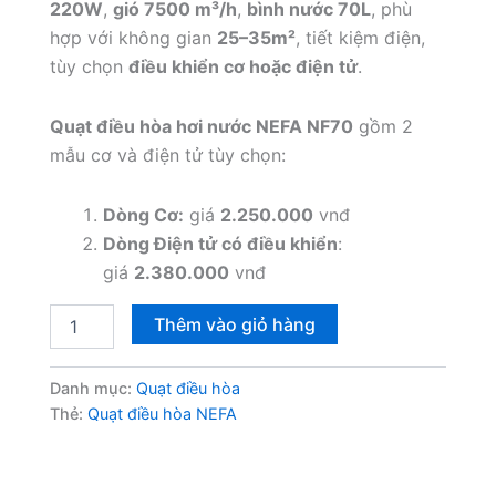
220W
,
gió 7500 m³/h
,
bình nước 70L
, phù
hợp với không gian
25–35m²
, tiết kiệm điện,
tùy chọn
điều khiển cơ hoặc điện tử
.
Quạt điều hòa hơi nước NEFA NF70
gồm 2
mẫu cơ và điện tử tùy chọn:
Dòng Cơ:
giá
2.250.000
vnđ
Dòng Điện tử có điều khiển
:
giá
2.380.000
vnđ
Quạt
Thêm vào giỏ hàng
điều
hòa
NEFA
Danh mục:
Quạt điều hòa
NF70
Thẻ:
Quạt điều hòa NEFA
2
dòng
Cơ
và