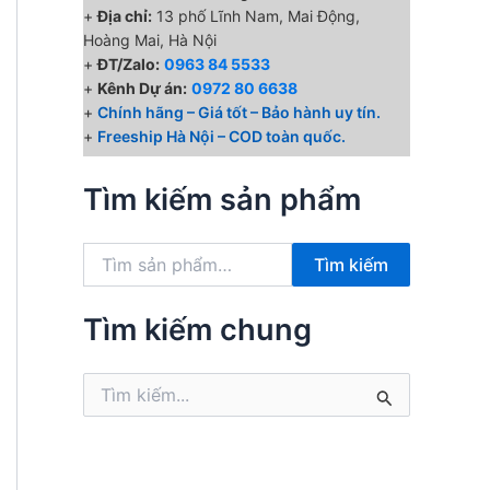
+
Địa chỉ:
13 phố Lĩnh Nam, Mai Động,
Hoàng Mai, Hà Nội
+
ĐT/Zalo:
0963 84 5533
+
Kênh Dự án:
0972 80 6638
+
Chính hãng – Giá tốt – Bảo hành uy tín.
+
Freeship Hà Nội – COD toàn quốc.
Tìm kiếm sản phẩm
T
Tìm kiếm
ì
m
k
Tìm kiếm chung
i
ế
T
m
ì
:
m
k
i