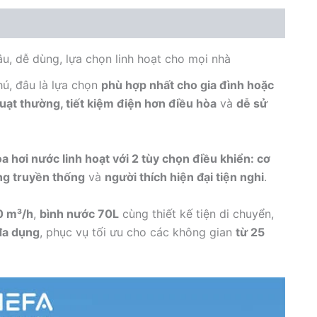
Điện
tử
220W
70L
u, dễ dùng, lựa chọn linh hoạt cho mọi nhà
số
lượng
ú, đâu là lựa chọn
phù hợp nhất cho gia đình hoặc
uạt thường, tiết kiệm điện hơn điều hòa
và
dễ sử
 hơi nước linh hoạt với 2 tùy chọn điều khiển: cơ
ng truyền thống
và
người thích hiện đại tiện nghi
.
0 m³/h
,
bình nước 70L
cùng thiết kế tiện di chuyển,
 đa dụng
, phục vụ tối ưu cho các không gian
từ 25