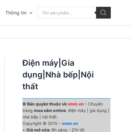
Tìm
Thông tin
kiếm
sản
phẩm
Điện máy|Gia
dụng|Nhà bếp|Nội
thất
© Bản quyền thuộc về
vmm.vn
– Chuyên
trang
mua sắm online
: điện máy | gia dụng |
nhà bếp | nội thất.
Copyright © 2015 –
vmm.vn
+
Giờ mở cửa:
8h sáng – 21h tối