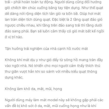
trái – phải hoàn toàn tự động. Người dùng cũng đổi hướng
gió chếch lên chúc xuống bằng tay tiện dụng. Như thế quạt
dễ dàng nới rộng diện tích tản gió ra bốn bề. Giúp hơi mát
lan tràn diện tích dùng quạt. Đặc biệt là 2 tầng quạt đảo gió
ngược chiều nhau, khi tầng trên đảo sang trái thì tầng dưới
đảo sang phải. Bạn sẽ luôn cảm thấy có gió mát bất kể ngồi
ở vị trí nào.
Tận hưởng trải nghiệm của nhà cạnh hồ nước mát
Không khí mát dịu y như gió đẩy từ sông hồ mang tràn đầy
vào ngôi nhà. Nó khiến cho mọi người cảm thấy thích thú
thư giãn vượt hẳn khi so sánh với nhiều kiểu quạt thông
dụng khác.
Không làm khô da, mắt, mũi, họng
Người dùng máy làm mát model này sẽ không gặp phải các
vấn đề bị khô sót ở da, mắt, mũi cuống họng như là khi