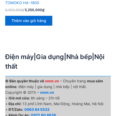
TOMOKO HA-1800
Giá
Giá
6,900,000
₫
5,250,000
₫
gốc
hiện
là:
tại
Thêm vào giỏ hàng
6,900,000₫.
là:
5,250,000₫.
Điện máy|Gia dụng|Nhà bếp|Nội
thất
© Bản quyền thuộc về
vmm.vn
– Chuyên trang
mua sắm
online
: điện máy | gia dụng | nhà bếp | nội thất.
Copyright © 2015 –
vmm.vn
+
Giờ mở cửa:
8h sáng – 21h tối
+
Địa chỉ:
13 phố Lĩnh Nam, Mai Động, Hoàng Mai, Hà Nội
+
ĐT/Zalo:
0963 84 5533
+
Kênh Dự án:
0972 80 6638