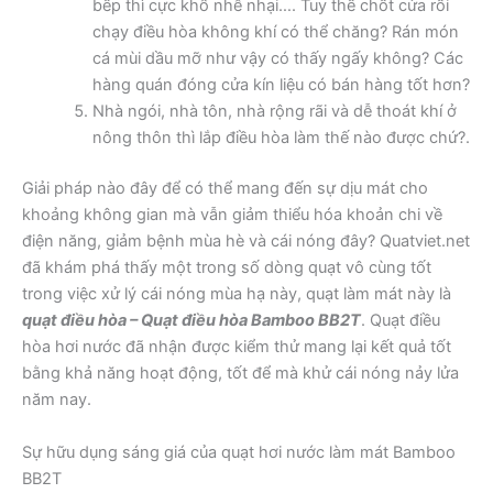
bếp thì cực khổ nhễ nhại…. Tuy thế chốt cửa rồi
chạy điều hòa không khí có thể chăng? Rán món
cá mùi dầu mỡ như vậy có thấy ngấy không? Các
hàng quán đóng cửa kín liệu có bán hàng tốt hơn?
Nhà ngói, nhà tôn, nhà rộng rãi và dễ thoát khí ở
nông thôn thì lắp điều hòa làm thế nào được chứ?.
Giải pháp nào đây để có thể mang đến sự dịu mát cho
khoảng không gian mà vẫn giảm thiểu hóa khoản chi về
điện năng, giảm bệnh mùa hè và cái nóng đây? Quatviet.net
đã khám phá thấy một trong số dòng quạt vô cùng tốt
trong việc xử lý cái nóng mùa hạ này, quạt làm mát này là
quạt điều hòa – Quạt điều hòa Bamboo BB2T
. Quạt điều
hòa hơi nước đã nhận được kiểm thử mang lại kết quả tốt
bằng khả năng hoạt động, tốt để mà khử cái nóng nảy lửa
năm nay.
Sự hữu dụng sáng giá của quạt hơi nước làm mát Bamboo
BB2T