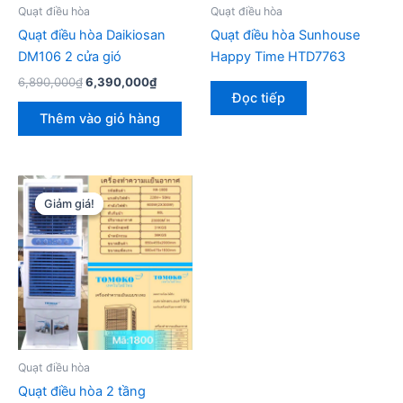
Quạt điều hòa
Quạt điều hòa
Quạt điều hòa Daikiosan
Quạt điều hòa Sunhouse
DM106 2 cửa gió
Happy Time HTD7763
Giá
Giá
6,890,000
₫
6,390,000
₫
gốc
hiện
Đọc tiếp
là:
tại
Thêm vào giỏ hàng
6,890,000₫.
là:
6,390,000₫.
Giảm giá!
Giảm giá!
Quạt điều hòa
Quạt điều hòa 2 tầng