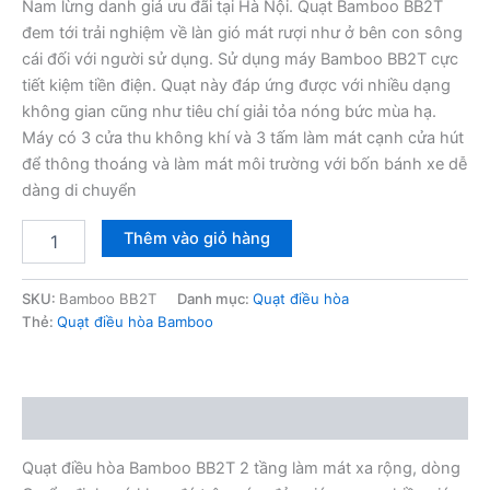
8,600,000₫.
là:
Nam lừng danh giá ưu đãi tại Hà Nội. Quạt Bamboo BB2T
đem tới trải nghiệm về làn gió mát rượi như ở bên con sông
6,200,000₫.
cái đối với người sử dụng. Sử dụng máy Bamboo BB2T cực
tiết kiệm tiền điện. Quạt này đáp ứng được với nhiều dạng
không gian cũng như tiêu chí giải tỏa nóng bức mùa hạ.
Máy có 3 cửa thu không khí và 3 tấm làm mát cạnh cửa hút
để thông thoáng và làm mát môi trường với bốn bánh xe dễ
dàng di chuyển
Quạt
Thêm vào giỏ hàng
điều
hòa
Bamboo
SKU:
Bamboo BB2T
Danh mục:
Quạt điều hòa
BB2T
Thẻ:
Quạt điều hòa Bamboo
2
tầng
cao
gọn
Mô tả
mạnh
số
Quạt điều hòa Bamboo BB2T 2 tầng làm mát xa rộng, dòng
lượng