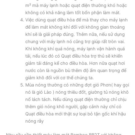
m² mà máy lạnh hoặc quạt điện thường khó hoặc
không có khả năng làm tốt bổn phận làm mát.
Việc dùng quạt điều hòa để mà thay cho máy lạnh
để làm mát không khí đối với không gian thoáng
khí sẽ là giải pháp đúng. Thêm nữa, nếu sử dụng
chung với máy lạnh nó cũng trợ giúp rất tròn vai.
Khi không khí quá nóng, máy lạnh vận hành quá
tải, nếu lúc đó có Quạt điều hòa trợ thủ sẽ khiến
giảm tải đáng kể cho điều hòa. Hơn nữa quạt hơi
nước còn là nguồn bù thêm độ ẩm quan trọng để
giảm khô đối với cơ thể chúng ta.
Mùa nóng thường có những đợt gió Phơn( hay gọi
nó là gió Lào ) nóng thiêu đốt, giường tủ nóng khô
nổ lách tách. Nếu dùng quạt điện thường chỉ chịu
thêm gió nóng khô người, gặp cảnh này chỉ có
Quạt điều hòa mới thật sự loại bỏ tận gốc khí hậu
nóng rẫy
Nhu cầu cần thiết máy làm mát Bamboo BB2T với không