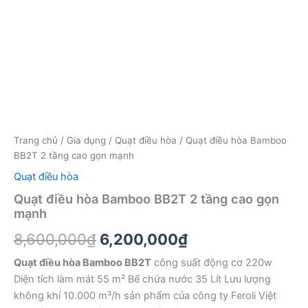
Trang chủ
/
Gia dụng
/
Quạt điều hòa
/ Quạt điều hòa Bamboo
BB2T 2 tầng cao gọn mạnh
Quạt điều hòa
Quạt điều hòa Bamboo BB2T 2 tầng cao gọn
mạnh
Giá
Giá
8,600,000
₫
6,200,000
₫
gốc
hiện
Quạt điều hòa Bamboo BB2T
công suất động cơ 220w
Diện tích làm mát 55 m² Bể chứa nước 35 Lít Lưu lượng
là:
tại
không khí 10.000 m³/h sản phẩm của công ty Feroli Việt