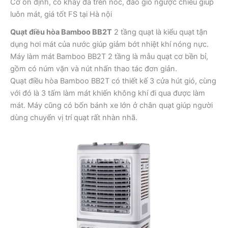
Cơ ổn định, có khay đá trên nóc, đảo gió ngược chiều giúp
luôn mát, giá tốt FS tại Hà nội
Quạt điều hòa Bamboo BB2T
2 tầng quạt là kiểu quạt tận
dụng hơi mát của nước giúp giảm bớt nhiệt khí nóng nực.
Máy làm mát Bamboo BB2T 2 tầng là mẫu quạt cơ bền bỉ,
gồm có núm vặn và nút nhấn thao tác đơn giản.
Quạt điều hòa Bamboo BB2T có thiết kế 3 cửa hút gió, cùng
với đó là 3 tấm làm mát khiến không khí đi qua được làm
mát. Máy cũng có bốn bánh xe lớn ở chân quạt giúp người
dùng chuyển vị trí quạt rất nhàn nhã.