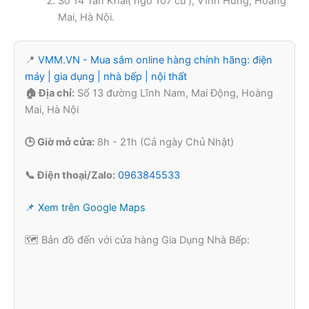
Số 14 Tân Khai( ngõ 107 cũ ), Vĩnh Hưng, Hoàng
Mai, Hà Nội.
📍
VMM.VN - Mua sắm online hàng chính hãng: điện
máy | gia dụng | nhà bếp | nội thất
🏠 Địa chỉ:
Số 13 đường Lĩnh Nam, Mai Động, Hoàng
Mai, Hà Nội
🕒 Giờ mở cửa:
8h - 21h (Cả ngày Chủ Nhật)
📞 Điện thoại/Zalo:
0963845533
📌 Xem trên Google Maps
🗺️ Bản đồ đến với cửa hàng Gia Dụng Nhà Bếp: