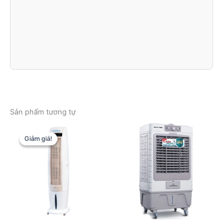
Sản phẩm tương tự
Giảm giá!
Giảm giá!