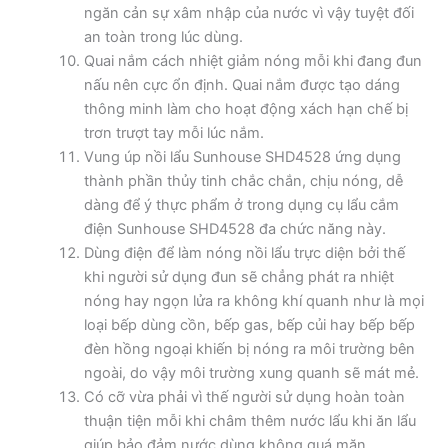
ngăn cản sự xâm nhập của nước vì vậy tuyệt đối
an toàn trong lúc dùng.
Quai nắm cách nhiệt giảm nóng mỗi khi đang đun
nấu nên cực ổn định. Quai nắm được tạo dáng
thông minh làm cho hoạt động xách hạn chế bị
trơn trượt tay mỗi lúc nắm.
Vung úp nồi lẩu Sunhouse SHD4528 ứng dụng
thành phần thủy tinh chắc chắn, chịu nóng, dễ
dàng để ý thực phẩm ở trong dụng cụ lẩu cắm
điện Sunhouse SHD4528 đa chức năng này.
Dùng điện để làm nóng nồi lẩu trực diện bởi thế
khi người sử dụng đun sẽ chẳng phát ra nhiệt
nóng hay ngọn lửa ra không khí quanh như là mọi
loại bếp dùng cồn, bếp gas, bếp củi hay bếp bếp
đèn hồng ngoại khiến bị nóng ra môi trường bên
ngoài, do vậy môi trường xung quanh sẽ mát mẻ.
Có cỡ vừa phải vì thế người sử dụng hoàn toàn
thuận tiện mỗi khi châm thêm nước lẩu khi ăn lẩu
giúp bảo đảm nước dùng không quá mặn