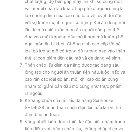
chất lượng, độ bền gấp mấy lần khi so cùng một
vài model chảo lẩu khác. Lớp phủ ở ngoài cùng là
lớp chống dính của cao cấp bảo vệ tuyệt đối đối
với sự khỏe mạnh người sử dụng. Khi áp dụng nồi
lẩu để mà chiên xào món ăn người dùng có thể
đưa vào một khoảng dầu mỡ ít hơn mà không hề
ngại món ăn bị khét. Chống dính cao cấp tốt sẽ
loại bỏ lượng mỡ có trong đồ nướng nạp vào thân
thể lại còn giảm tiền dầu mỡ và dễ dàng vệ sinh.
Thân chảo lẩu điện đa năng được tạo dáng sâu
lòng tạo cho người ăn thuận tiện nấu, luộc, hấp và
xào rán các loại đồ ăn, mỗi khi xào đồ ăn cũng
nhằm tối giảm bắn dầu mỡ cũng như thực phẩm
ra ngoài.
Khoang chứa của nồi lẩu đa năng Sunhouse
SHD4528 hoàn toàn cách điện lúc nấu lẩu vì thế
đảm bảo an toàn.
Vòng nhiệt luôn được thiết kế đặc biệt nhằm tránh
tiếp điểm với thành chảo lẩu, chống chập điện và