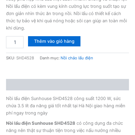
Nồi lẩu điện có kèm vung kính cường lực trong suốt tạo sự
đơn giản nhìn thức ăn trong nồi. Nồi lẩu có thiết kế cách
thức tự bảo vệ khi quá nóng hoặc sôi cạn giúp an toàn mỗi
khi dùng.
Nồi
Thêm vào giỏ hàng
lẩu
điện
Sunhouse
SKU:
SHD4528
Danh mục:
Nồi chảo lẩu điện
SHD4528
số
lượng
Mô tả
Nồi lẩu điện Sunhouse SHD4528 công suất 1200 W, sức
chứa 3.5 lít đa năng giá tốt nhất tại Hà Nội giao hàng miễn
phí ngay trong ngày
Nồi lẩu điện Sunhouse SHD4528
có công dụng đa chức
năng nên thật sự thuận tiện trong việc nấu nướng nhiều