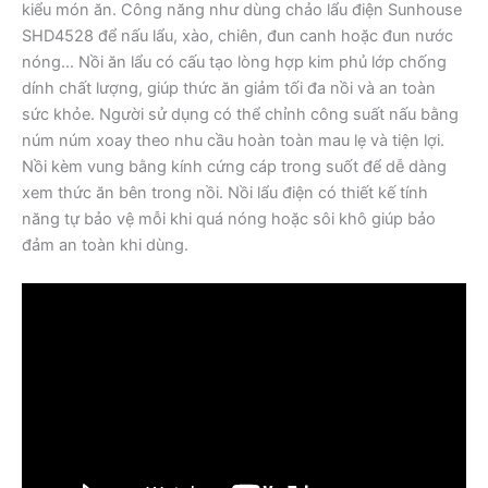
kiểu món ăn. Công năng như dùng chảo lẩu điện Sunhouse
SHD4528 để nấu lẩu, xào, chiên, đun canh hoặc đun nước
nóng… Nồi ăn lẩu có cấu tạo lòng hợp kim phủ lớp chống
dính chất lượng, giúp thức ăn giảm tối đa nồi và an toàn
sức khỏe. Người sử dụng có thể chỉnh công suất nấu bằng
núm núm xoay theo nhu cầu hoàn toàn mau lẹ và tiện lợi.
Nồi kèm vung bằng kính cứng cáp trong suốt để dễ dàng
xem thức ăn bên trong nồi. Nồi lẩu điện có thiết kế tính
năng tự bảo vệ mỗi khi quá nóng hoặc sôi khô giúp bảo
đảm an toàn khi dùng.