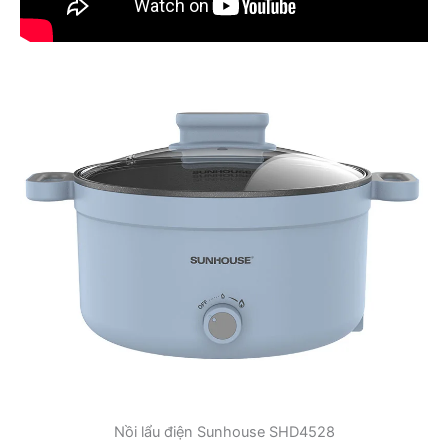
Nồi lẩu điện Sunhouse SHD4528