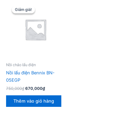
Giảm giá!
Giảm giá!
Nồi chảo lẩu điện
Nồi lẩu điện Bennix BN-
05EGP
Giá
Giá
750,000
₫
670,000
₫
gốc
hiện
là:
tại
Thêm vào giỏ hàng
750,000₫.
là:
670,000₫.