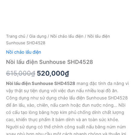
Trang chủ
/
Gia dụng
/
Nồi chảo lẩu điện
/ Nồi lẩu điện
Sunhouse SHD4528
Nồi chảo lẩu điện
Nồi lẩu điện Sunhouse SHD4528
Giá
Giá
615,000
₫
520,000
₫
gốc
hiện
Nồi lẩu điện Sunhouse SHD4528
mang đặc tính đa năng vì
vậy thật sự tiện dụng với việc đun nấu nhiều loại đồ ăn.
là:
tại
Công dụng như sử dụng chảo lẩu điện Sunhouse SHD4528
615,000₫.
là:
để ăn lẩu, xào, chiên, nấu canh hoặc đun nước nóng… Nồi
có cấu tạo lòng bằng hợp kim phủ chống dính chất lượng
520,000₫.
cao, khiến thực phẩm ít bám dính và an toàn sức khỏe.
Người sử dụng có thể chỉnh công suất nấu bằng núm núm
xoay phù hợp nhu cầu một cách nhanh chóng và thuận lợi.