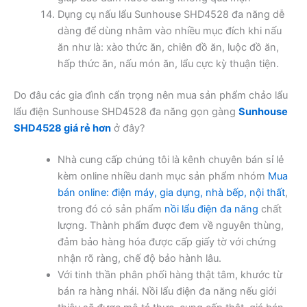
Dụng cụ nấu lẩu Sunhouse SHD4528 đa năng dễ
dàng để dùng nhằm vào nhiều mục đích khi nấu
ăn như là: xào thức ăn, chiên đồ ăn, luộc đồ ăn,
hấp thức ăn, nấu món ăn, lẩu cực kỳ thuận tiện.
Do đâu các gia đình cẩn trọng nên mua sản phẩm chảo lẩu
lẩu điện Sunhouse SHD4528 đa năng gọn gàng
Sunhouse
SHD4528 giá rẻ hơn
ở đây?
Nhà cung cấp chúng tôi là kênh chuyên bán sỉ lẻ
kèm online nhiều danh mục sản phẩm nhóm
Mua
bán online: điện máy, gia dụng, nhà bếp, nội thất
,
trong đó có sản phẩm
nồi lẩu điện đa năng
chất
lượng. Thành phẩm được đem về nguyên thùng,
đảm bảo hàng hóa được cấp giấy tờ với chứng
nhận rõ ràng, chế độ bảo hành lâu.
Với tinh thần phân phối hàng thật tâm, khước từ
bán ra hàng nhái. Nồi lẩu điện đa năng nếu giới