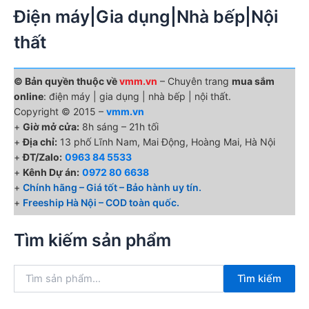
Điện máy|Gia dụng|Nhà bếp|Nội
thất
© Bản quyền thuộc về
vmm.vn
– Chuyên trang
mua sắm
online
: điện máy | gia dụng | nhà bếp | nội thất.
Copyright © 2015 –
vmm.vn
+
Giờ mở cửa:
8h sáng – 21h tối
+
Địa chỉ:
13 phố Lĩnh Nam, Mai Động, Hoàng Mai, Hà Nội
+
ĐT/Zalo:
0963 84 5533
+
Kênh Dự án:
0972 80 6638
+
Chính hãng – Giá tốt – Bảo hành uy tín.
+
Freeship Hà Nội – COD toàn quốc.
Tìm kiếm sản phẩm
T
Tìm kiếm
ì
m