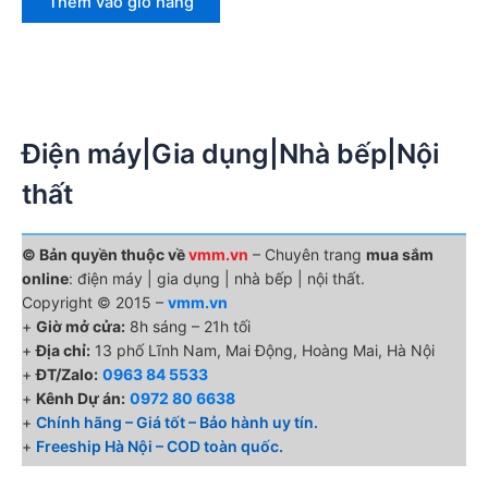
Thêm vào giỏ hàng
Điện máy|Gia dụng|Nhà bếp|Nội
thất
© Bản quyền thuộc về
vmm.vn
– Chuyên trang
mua sắm
online
: điện máy | gia dụng | nhà bếp | nội thất.
Copyright © 2015 –
vmm.vn
+
Giờ mở cửa:
8h sáng – 21h tối
+
Địa chỉ:
13 phố Lĩnh Nam, Mai Động, Hoàng Mai, Hà Nội
+
ĐT/Zalo:
0963 84 5533
+
Kênh Dự án:
0972 80 6638
+
Chính hãng – Giá tốt – Bảo hành uy tín.
+
Freeship Hà Nội – COD toàn quốc.