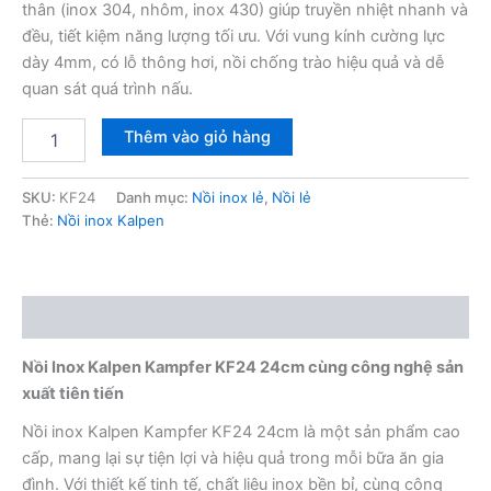
thân (inox 304, nhôm, inox 430) giúp truyền nhiệt nhanh và
đều, tiết kiệm năng lượng tối ưu. Với vung kính cường lực
dày 4mm, có lỗ thông hơi, nồi chống trào hiệu quả và dễ
quan sát quá trình nấu.
Nồi
Thêm vào giỏ hàng
inox
Kalpen
Kampfer
SKU:
KF24
Danh mục:
Nồi inox lẻ
,
Nồi lẻ
KF24
Thẻ:
Nồi inox Kalpen
24cm
số
lượng
Mô tả
Nồi Inox Kalpen Kampfer KF24 24cm cùng công nghệ sản
xuất tiên tiến
Nồi inox Kalpen Kampfer KF24 24cm là một sản phẩm cao
cấp, mang lại sự tiện lợi và hiệu quả trong mỗi bữa ăn gia
đình. Với thiết kế tinh tế, chất liệu inox bền bỉ, cùng công