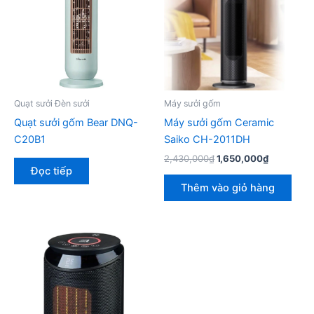
Quạt sưởi Đèn sưởi
Máy sưởi gốm
Quạt sưởi gốm Bear DNQ-
Máy sưởi gốm Ceramic
C20B1
Saiko CH-2011DH
Giá
Giá
2,430,000
₫
1,650,000
₫
gốc
hiện
Đọc tiếp
là:
tại
Thêm vào giỏ hàng
2,430,000₫.
là:
1,650,000