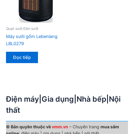
Quạt sưởi Đèn sưởi
Máy sưởi gốm Lebenlang
LBL0279
Đọc tiếp
Điện máy|Gia dụng|Nhà bếp|Nội
thất
© Bản quyền thuộc về
vmm.vn
– Chuyên trang
mua sắm
online
: điện máy | gia dụng | nhà bếp | nội thất.