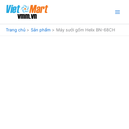
Nhảy
tới
nội
dung
Trang chủ
Sản phẩm
Máy sưởi gốm Helix BN-68CH