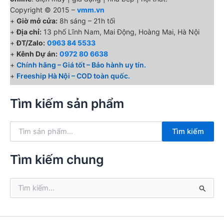
Copyright © 2015 –
vmm.vn
+
Giờ mở cửa:
8h sáng – 21h tối
+
Địa chỉ:
13 phố Lĩnh Nam, Mai Động, Hoàng Mai, Hà Nội
+
ĐT/Zalo:
0963 84 5533
+
Kênh Dự án:
0972 80 6638
+
Chính hãng – Giá tốt – Bảo hành uy tín.
+
Freeship Hà Nội – COD toàn quốc.
Tìm kiếm sản phẩm
T
Tìm kiếm
ì
m
k
Tìm kiếm chung
i
ế
T
m
ì
:
m
k
i