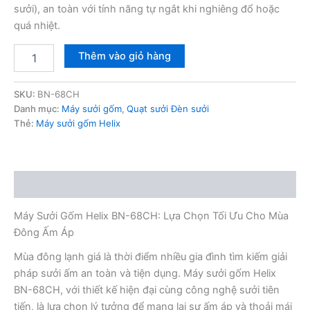
sưởi), an toàn với tính năng tự ngắt khi nghiêng đổ hoặc
quá nhiệt.
Máy
Thêm vào giỏ hàng
sưởi
gốm
Helix
SKU:
BN-68CH
BN-
Danh mục:
Máy sưởi gốm
,
Quạt sưởi Đèn sưởi
68CH
Thẻ:
Máy sưởi gốm Helix
số
lượng
Mô tả
Máy Sưởi Gốm Helix BN-68CH: Lựa Chọn Tối Ưu Cho Mùa
Đông Ấm Áp
Mùa đông lạnh giá là thời điểm nhiều gia đình tìm kiếm giải
pháp sưởi ấm an toàn và tiện dụng. Máy sưởi gốm Helix
BN-68CH, với thiết kế hiện đại cùng công nghệ sưởi tiên
tiến, là lựa chọn lý tưởng để mang lại sự ấm áp và thoải mái