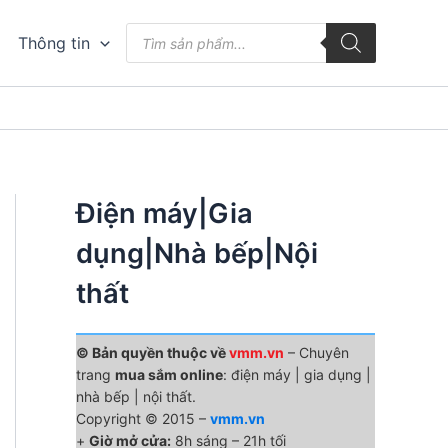
Tìm
Thông tin
kiếm
sản
phẩm
Điện máy|Gia
dụng|Nhà bếp|Nội
thất
© Bản quyền thuộc về
vmm.vn
– Chuyên
trang
mua sắm online
: điện máy | gia dụng |
nhà bếp | nội thất.
Copyright © 2015 –
vmm.vn
+
Giờ mở cửa:
8h sáng – 21h tối