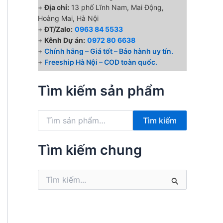
+
Địa chỉ:
13 phố Lĩnh Nam, Mai Động,
Hoàng Mai, Hà Nội
+
ĐT/Zalo:
0963 84 5533
+
Kênh Dự án:
0972 80 6638
+
Chính hãng – Giá tốt – Bảo hành uy tín.
+
Freeship Hà Nội – COD toàn quốc.
Tìm kiếm sản phẩm
T
Tìm kiếm
ì
m
k
Tìm kiếm chung
i
ế
T
m
ì
:
m
k
i