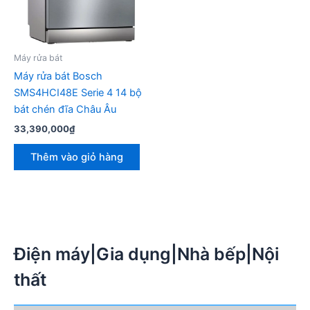
Máy rửa bát
Máy rửa bát Bosch
SMS4HCI48E Serie 4 14 bộ
bát chén đĩa Châu Âu
33,390,000
₫
Thêm vào giỏ hàng
Điện máy|Gia dụng|Nhà bếp|Nội
thất