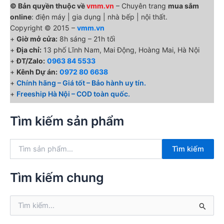
© Bản quyền thuộc về
vmm.vn
– Chuyên trang
mua sắm
online
: điện máy | gia dụng | nhà bếp | nội thất.
Copyright © 2015 –
vmm.vn
+
Giờ mở cửa:
8h sáng – 21h tối
+
Địa chỉ:
13 phố Lĩnh Nam, Mai Động, Hoàng Mai, Hà Nội
+
ĐT/Zalo:
0963 84 5533
+
Kênh Dự án:
0972 80 6638
+
Chính hãng – Giá tốt – Bảo hành uy tín.
+
Freeship Hà Nội – COD toàn quốc.
Tìm kiếm sản phẩm
T
Tìm kiếm
ì
m
k
Tìm kiếm chung
i
ế
T
m
ì
:
m