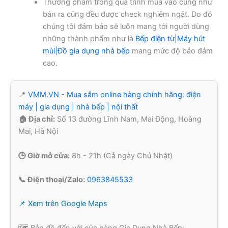
Thương phẩm trong quá trình mua vào cũng như
bán ra cũng đều được check nghiêm ngặt. Do đó
chúng tôi đảm bảo sẽ luôn mang tới người dùng
những thành phẩm như là
Bếp điện từ|Máy hút
mùi|Đồ gia dụng nhà bếp
mang mức độ bảo đảm
cao.
📍
VMM.VN - Mua sắm online hàng chính hãng: điện
máy | gia dụng | nhà bếp | nội thất
🏠 Địa chỉ:
Số 13 đường Lĩnh Nam, Mai Động, Hoàng
Mai, Hà Nội
🕒 Giờ mở cửa:
8h - 21h (Cả ngày Chủ Nhật)
📞 Điện thoại/Zalo:
0963845533
📌 Xem trên Google Maps
🗺️ Bản đồ đến với cửa hàng Gia Dụng Nhà Bếp: