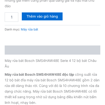
nhưng giá mềm cùng phần quà đáng giá và hậu mãi chu
đáo
Máy
Thêm vào giỏ hàng
rửa
bát
Bosch
Danh mục:
Máy rửa bát
SMS4HAW48E
Serie
4
12
Mô tả
bộ
bát
Máy rửa bát Bosch SMS4HAW48E Serie 4 12 bộ bát Châu
Châu
Âu
Âu
số
Máy rửa bát Bosch SMS4HAW48E độc lập
công suất rửa
lượng
12 bộ bát đĩa máy rửa bát Bosch SMS4HAW48E gồm 2 dàn
rửa dễ dàng tháo rời. Cùng với đó là 10 chương trình rửa đa
dạng chức năng. Máy rửa bát Bosch SMS4HAW48E có lối
thiết kế sang trọng nhờ sử dụng bảng điều khiển nút bấm
linh hoạt, nhạy bén.