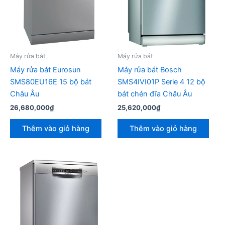
Máy rửa bát
Máy rửa bát
Máy rửa bát Eurosun
Máy rửa bát Bosch
SMS80EU16E 15 bộ bát
SMS4IVI01P Serie 4 12 bộ
Châu Âu
bát chén đĩa Châu Âu
26,680,000
₫
25,620,000
₫
Thêm vào giỏ hàng
Thêm vào giỏ hàng