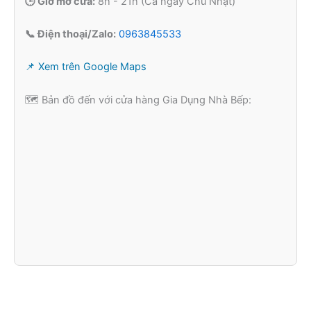
🕒 Giờ mở cửa:
8h - 21h (Cả ngày Chủ Nhật)
📞 Điện thoại/Zalo:
0963845533
📌 Xem trên Google Maps
🗺️ Bản đồ đến với cửa hàng Gia Dụng Nhà Bếp: