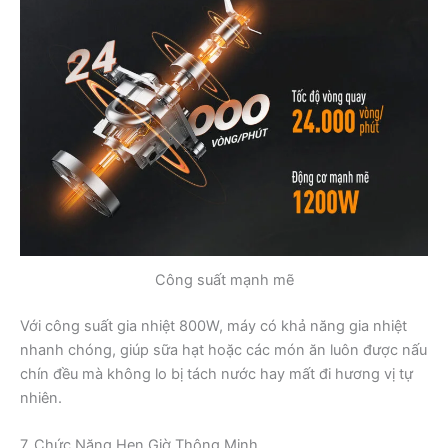
Công suất mạnh mẽ
Với công suất gia nhiệt 800W, máy có khả năng gia nhiệt
nhanh chóng, giúp sữa hạt hoặc các món ăn luôn được nấu
chín đều mà không lo bị tách nước hay mất đi hương vị tự
nhiên.
7. Chức Năng Hẹn Giờ Thông Minh