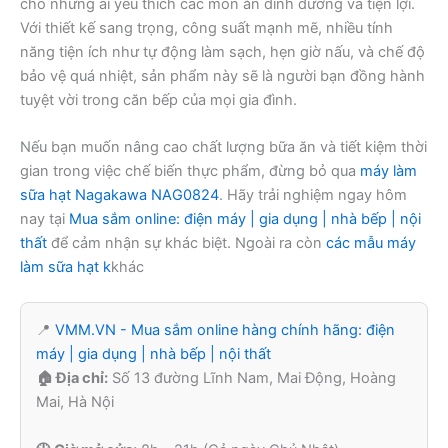
cho những ai yêu thích các món ăn dinh dưỡng và tiện lợi.
Với thiết kế sang trọng, công suất mạnh mẽ, nhiều tính
năng tiện ích như tự động làm sạch, hẹn giờ nấu, và chế độ
bảo vệ quá nhiệt, sản phẩm này sẽ là người bạn đồng hành
tuyệt vời trong căn bếp của mọi gia đình.
Nếu bạn muốn nâng cao chất lượng bữa ăn và tiết kiệm thời
gian trong việc chế biến thực phẩm, đừng bỏ qua
máy làm
sữa hạt Nagakawa NAG0824
. Hãy trải nghiệm ngay hôm
nay tại
Mua sắm online: điện máy | gia dụng | nhà bếp | nội
thất
để cảm nhận sự khác biệt. Ngoài ra còn
các mẫu máy
làm sữa hạt k
khác
📍
VMM.VN - Mua sắm online hàng chính hãng: điện
máy | gia dụng | nhà bếp | nội thất
🏠 Địa chỉ:
Số 13 đường Lĩnh Nam, Mai Động, Hoàng
Mai, Hà Nội