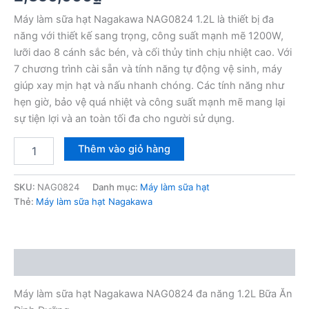
Máy làm sữa hạt Nagakawa NAG0824 1.2L là thiết bị đa
năng với thiết kế sang trọng, công suất mạnh mẽ 1200W,
lưỡi dao 8 cánh sắc bén, và cối thủy tinh chịu nhiệt cao. Với
7 chương trình cài sẵn và tính năng tự động vệ sinh, máy
giúp xay mịn hạt và nấu nhanh chóng. Các tính năng như
hẹn giờ, bảo vệ quá nhiệt và công suất mạnh mẽ mang lại
sự tiện lợi và an toàn tối đa cho người sử dụng.
Máy
Thêm vào giỏ hàng
làm
sữa
hạt
SKU:
NAG0824
Danh mục:
Máy làm sữa hạt
Nagakawa
Thẻ:
Máy làm sữa hạt Nagakawa
NAG0824
đa
năng
1.2L
Mô tả
số
lượng
Máy làm sữa hạt Nagakawa NAG0824 đa năng 1.2L Bữa Ăn