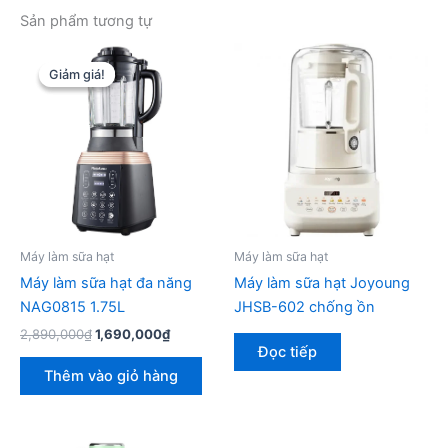
Sản phẩm tương tự
Giảm giá!
Giảm giá!
Máy làm sữa hạt
Máy làm sữa hạt
Máy làm sữa hạt đa năng
Máy làm sữa hạt Joyoung
NAG0815 1.75L
JHSB-602 chống ồn
Giá
Giá
2,890,000
₫
1,690,000
₫
gốc
hiện
Đọc tiếp
là:
tại
Thêm vào giỏ hàng
2,890,000₫.
là:
1,690,000₫.