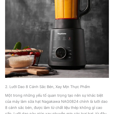
2. Lưỡi Dao 8 Cánh Sắc Bén, Xay Mịn Thực Phẩm
Một trong những yếu tố quan trọng tạo nên sự khác biệt
của máy làm sữa hạt Nagakawa NAG0824 chính là lưỡi dao
8 cánh sắc bén, được làm từ chất liệu thép không gỉ cao
cấp. Lưỡi dao này giúp xay nhuyễn mịn các loại hạt, từ đậu