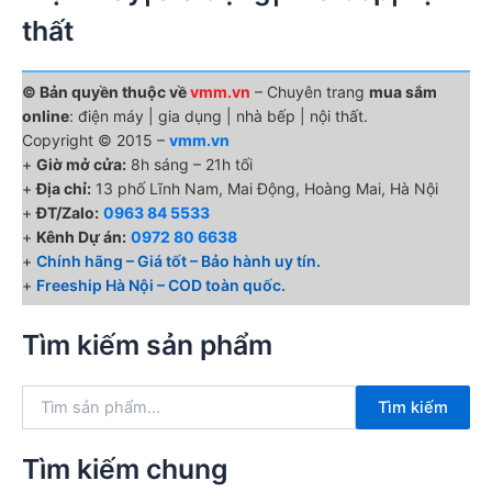
thất
© Bản quyền thuộc về
vmm.vn
– Chuyên trang
mua sắm
online
: điện máy | gia dụng | nhà bếp | nội thất.
Copyright © 2015 –
vmm.vn
+
Giờ mở cửa:
8h sáng – 21h tối
+
Địa chỉ:
13 phố Lĩnh Nam, Mai Động, Hoàng Mai, Hà Nội
+
ĐT/Zalo:
0963 84 5533
+
Kênh Dự án:
0972 80 6638
+
Chính hãng – Giá tốt – Bảo hành uy tín.
+
Freeship Hà Nội – COD toàn quốc.
Tìm kiếm sản phẩm
T
Tìm kiếm
ì
m
k
Tìm kiếm chung
i