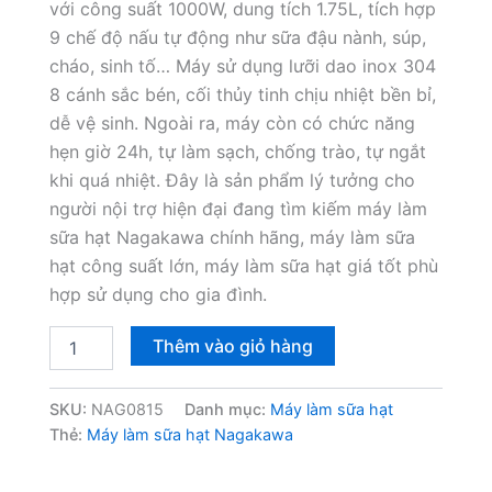
với công suất 1000W, dung tích 1.75L, tích hợp
2,890,000₫.
là:
9 chế độ nấu tự động như sữa đậu nành, súp,
cháo, sinh tố… Máy sử dụng lưỡi dao inox 304
1,690,000
8 cánh sắc bén, cối thủy tinh chịu nhiệt bền bỉ,
dễ vệ sinh. Ngoài ra, máy còn có chức năng
hẹn giờ 24h, tự làm sạch, chống trào, tự ngắt
khi quá nhiệt. Đây là sản phẩm lý tưởng cho
người nội trợ hiện đại đang tìm kiếm máy làm
sữa hạt Nagakawa chính hãng, máy làm sữa
hạt công suất lớn, máy làm sữa hạt giá tốt phù
hợp sử dụng cho gia đình.
Máy
Thêm vào giỏ hàng
làm
sữa
hạt
SKU:
NAG0815
Danh mục:
Máy làm sữa hạt
đa
Thẻ:
Máy làm sữa hạt Nagakawa
năng
NAG0815
1.75L