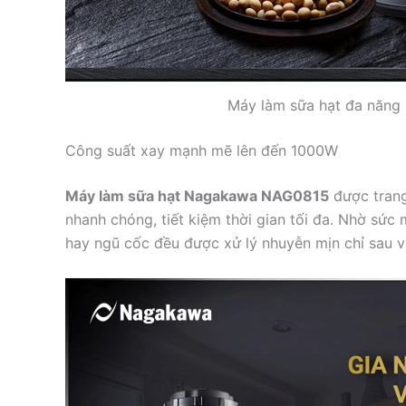
Máy làm sữa hạt đa năn
Công suất xay mạnh mẽ lên đến 1000W
Máy làm sữa hạt Nagakawa NAG0815
được trang
nhanh chóng, tiết kiệm thời gian tối đa. Nhờ sức
hay ngũ cốc đều được xử lý nhuyễn mịn chỉ sau v