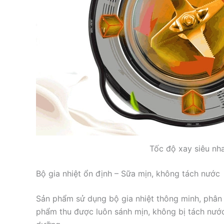
Tốc độ xay siêu nh
Bộ gia nhiệt ổn định – Sữa mịn, không tách nước
Sản phẩm sử dụng bộ gia nhiệt thông minh, phân 
phẩm thu được luôn sánh mịn, không bị tách nước, 