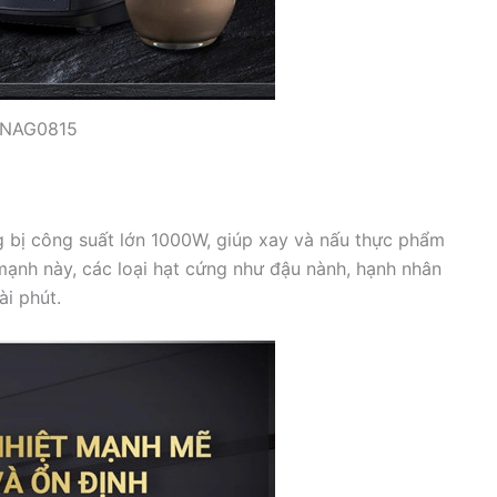
g NAG0815
 bị công suất lớn 1000W, giúp xay và nấu thực phẩm
 mạnh này, các loại hạt cứng như đậu nành, hạnh nhân
ài phút.