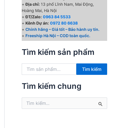
+
Địa chỉ:
13 phố Lĩnh Nam, Mai Động,
Hoàng Mai, Hà Nội
+
ĐT/Zalo:
0963 84 5533
₫.
+
Kênh Dự án:
0972 80 6638
+
Chính hãng – Giá tốt – Bảo hành uy tín.
+
Freeship Hà Nội – COD toàn quốc.
Tìm kiếm sản phẩm
T
Tìm kiếm
ì
m
k
Tìm kiếm chung
i
ế
T
m
ì
:
m
k
i