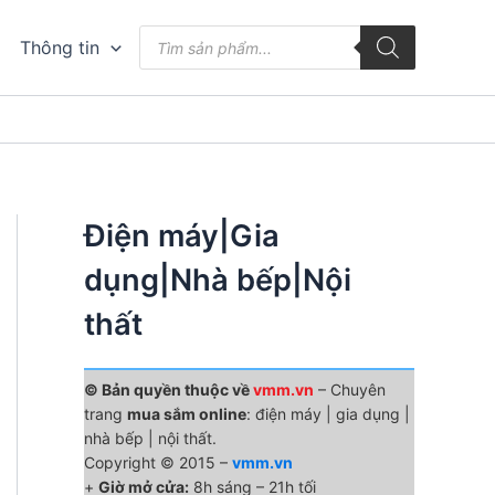
Tìm
Thông tin
kiếm
sản
phẩm
Điện máy|Gia
dụng|Nhà bếp|Nội
thất
© Bản quyền thuộc về
vmm.vn
– Chuyên
trang
mua sắm online
: điện máy | gia dụng |
nhà bếp | nội thất.
Copyright © 2015 –
vmm.vn
+
Giờ mở cửa:
8h sáng – 21h tối