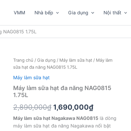
VMM
Nhà bếp
Gia dụng
Nội thất
g NAG0815 1.75L
Trang chủ
/
Gia dụng
/
Máy làm sữa hạt
/ Máy làm
sữa hạt đa năng NAG0815 1.75L
Máy làm sữa hạt
Máy làm sữa hạt đa năng NAG0815
1.75L
Giá
Giá
2,890,000
₫
1,690,000
₫
gốc
hiện
Máy làm sữa hạt Nagakawa NAG0815
là dòng
máy làm sữa hạt đa năng Nagakawa nổi bật
là:
tại