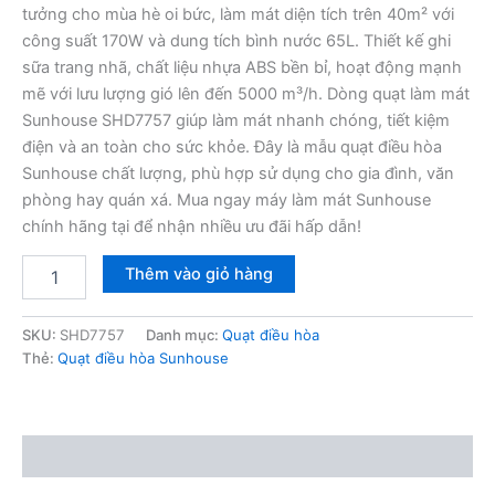
tưởng cho mùa hè oi bức, làm mát diện tích trên 40m² với
công suất 170W và dung tích bình nước 65L. Thiết kế ghi
sữa trang nhã, chất liệu nhựa ABS bền bỉ, hoạt động mạnh
mẽ với lưu lượng gió lên đến 5000 m³/h. Dòng quạt làm mát
Sunhouse SHD7757 giúp làm mát nhanh chóng, tiết kiệm
điện và an toàn cho sức khỏe. Đây là mẫu quạt điều hòa
Sunhouse chất lượng, phù hợp sử dụng cho gia đình, văn
phòng hay quán xá. Mua ngay máy làm mát Sunhouse
chính hãng tại để nhận nhiều ưu đãi hấp dẫn!
Máy
Thêm vào giỏ hàng
làm
mát
không
SKU:
SHD7757
Danh mục:
Quạt điều hòa
khí
Thẻ:
Quạt điều hòa Sunhouse
Sunhouse
SHD7757
số
lượng
Mô tả