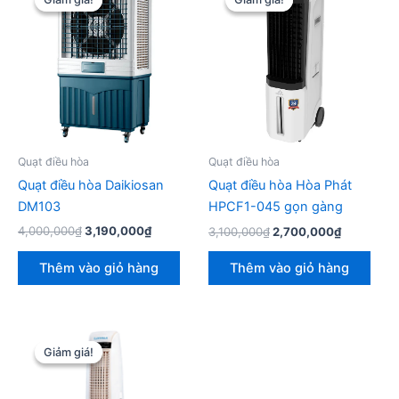
Quạt điều hòa
Quạt điều hòa
Quạt điều hòa Daikiosan
Quạt điều hòa Hòa Phát
DM103
HPCF1-045 gọn gàng
Giá
Giá
Giá
Giá
4,000,000
₫
3,190,000
₫
3,100,000
₫
2,700,000
₫
gốc
hiện
gốc
hiện
là:
tại
là:
tại
Thêm vào giỏ hàng
Thêm vào giỏ hàng
4,000,000₫.
là:
3,100,000₫.
là:
3,190,000₫.
2,700,00
Giảm giá!
Giảm giá!