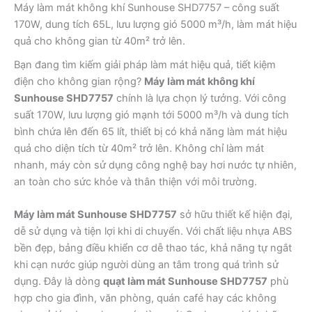
Máy làm mát không khí Sunhouse SHD7757 – công suất
170W, dung tích 65L, lưu lượng gió 5000 m³/h, làm mát hiệu
quả cho không gian từ 40m² trở lên.
Bạn đang tìm kiếm giải pháp làm mát hiệu quả, tiết kiệm
điện cho không gian rộng?
Máy làm mát không khí
Sunhouse SHD7757
chính là lựa chọn lý tưởng. Với công
suất 170W, lưu lượng gió mạnh tới 5000 m³/h và dung tích
bình chứa lên đến 65 lít, thiết bị có khả năng làm mát hiệu
quả cho diện tích từ 40m² trở lên. Không chỉ làm mát
nhanh, máy còn sử dụng công nghệ bay hơi nước tự nhiên,
an toàn cho sức khỏe và thân thiện với môi trường.
Máy làm mát Sunhouse SHD7757
sở hữu thiết kế hiện đại,
dễ sử dụng và tiện lợi khi di chuyển. Với chất liệu nhựa ABS
bền đẹp, bảng điều khiển cơ dễ thao tác, khả năng tự ngắt
khi cạn nước giúp người dùng an tâm trong quá trình sử
dụng. Đây là dòng
quạt làm mát Sunhouse SHD7757
phù
hợp cho gia đình, văn phòng, quán café hay các không