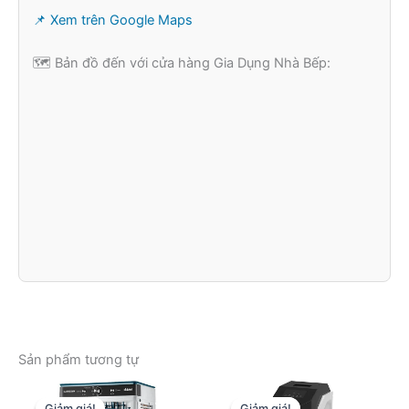
📌 Xem trên Google Maps
🗺️ Bản đồ đến với cửa hàng Gia Dụng Nhà Bếp:
Sản phẩm tương tự
Giảm giá!
Giảm giá!
Giảm giá!
Giảm giá!