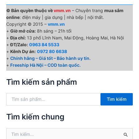
© Bản quyền thuộc về
vmm.vn
– Chuyên trang
mua sắm
online
: điện máy | gia dụng | nhà bếp | nội thất.
Copyright © 2015 –
vmm.vn
+
Giờ mở cửa:
8h sáng – 21h tối
+
Địa chỉ:
13 phố Lĩnh Nam, Mai Động, Hoàng Mai, Hà Nội
+
ĐT/Zalo:
0963 84 5533
+
Kênh Dự án:
0972 80 6638
+
Chính hãng – Giá tốt – Bảo hành uy tín.
+
Freeship Hà Nội – COD toàn quốc.
Tìm kiếm sản phẩm
T
Tìm kiếm
ì
m
k
Tìm kiếm chung
i
ế
T
m
ì