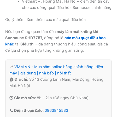
Vietmart – , Hoàng Mai, Hà Nội – điểm đến tin cậy
cho các dòng quạt điều hòa Sunhouse chính hãng
Gợi ý thêm: Xem thêm các mẫu quạt điều hòa
Nếu bạn đang quan tâm đến
máy làm mát không khí
Sunhouse SHD7757,
đừng bỏ lỡ
các mẫu quạt điều hòa
khác
tại
Siêu thị
– đa dạng thương hiệu, công suất, giá cả
để lựa chọn phù hợp từng không gian sống.
📍
VMM.VN - Mua sắm online hàng chính hãng: điện
máy | gia dụng | nhà bếp | nội thất
🏠 Địa chỉ:
Số 13 đường Lĩnh Nam, Mai Động, Hoàng
Mai, Hà Nội
🕒 Giờ mở cửa:
8h - 21h (Cả ngày Chủ Nhật)
📞 Điện thoại/Zalo:
0963845533