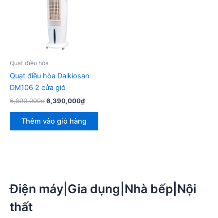
Quạt điều hòa
Quạt điều hòa Daikiosan
DM106 2 cửa gió
Giá
Giá
6,890,000
₫
6,390,000
₫
gốc
hiện
là:
tại
Thêm vào giỏ hàng
6,890,000₫.
là:
6,390,000₫.
Điện máy|Gia dụng|Nhà bếp|Nội
thất