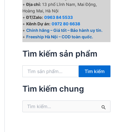
+
Địa chỉ:
13 phố Lĩnh Nam, Mai Động,
Hoàng Mai, Hà Nội
₫.
+
ĐT/Zalo:
0963 84 5533
+
Kênh Dự án:
0972 80 6638
+
Chính hãng – Giá tốt – Bảo hành uy tín.
+
Freeship Hà Nội – COD toàn quốc.
Tìm kiếm sản phẩm
T
Tìm kiếm
ì
m
k
Tìm kiếm chung
i
ế
T
m
ì
:
m
k
i