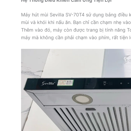
Máy hút mùi Sevilla SV-70T4 sử dụng bảng điều 
mùi và khói khi nấu ăn. Bạn chỉ cần chạm nhẹ và
Thêm vào đó, máy còn được trang bị tính năng T
máy mà không cần phải chạm vào phím, rất tiện lợ