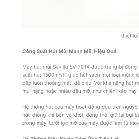
thiết k
Công Suất Hút Mùi Mạnh Mẽ, Hiệu Quả
Máy hút mùi Sevilla SV-70T4 được trang bị động 
suất hút 1300m³/h, giúp hút sạch mọi loại mùi kh
bếp luôn thoáng mát, dễ chịu. Với khả năng hút 
mùi nặng hoặc nhiều dầu mỡ, như chiên, xào hay
Hệ thống hút của máy hoạt động dựa trên nguyên 
hút không khí bẩn và khói, đồng thời giữ lại bụi
trong máy. Lưới lọc mỡ của máy được làm từ inox 
Hệ Thống Điều Khiển Cảm Ứng Tiện Lợi