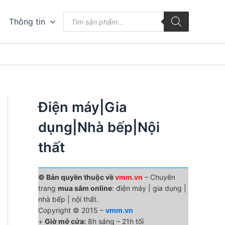
Tìm
Thông tin
kiếm
sản
phẩm
Điện máy|Gia
dụng|Nhà bếp|Nội
thất
© Bản quyền thuộc về
vmm.vn
– Chuyên
trang
mua sắm online
: điện máy | gia dụng |
nhà bếp | nội thất.
Copyright © 2015 –
vmm.vn
+
Giờ mở cửa:
8h sáng – 21h tối