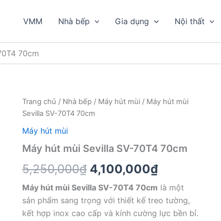
VMM
Nhà bếp
Gia dụng
Nội thất
-70T4 70cm
Trang chủ
/
Nhà bếp
/
Máy hút mùi
/ Máy hút mùi
Sevilla SV-70T4 70cm
Máy hút mùi
Máy hút mùi Sevilla SV-70T4 70cm
Giá
Giá
5,250,000
₫
4,100,000
₫
gốc
hiện
Máy hút mùi Sevilla SV-70T4 70cm
là một
sản phẩm sang trọng với thiết kế treo tường,
là:
tại
kết hợp inox cao cấp và kính cường lực bền bỉ.