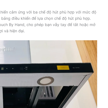
khiển cảm ứng với ba chế độ hút phù hợp với mức độ
o bảng điều khiển để lựa chọn chế độ hút phù hợp.
ouch By Hand, cho phép bạn vẫy tay để tắt hoặc mở
i và hiện đại.