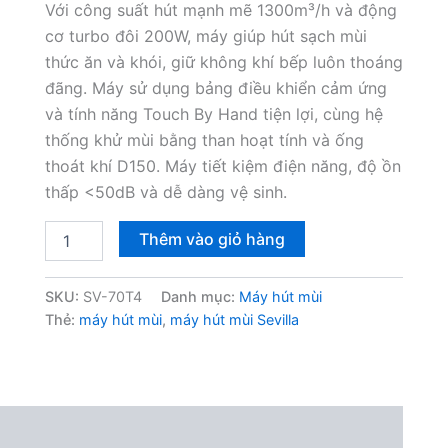
5,250,000₫.
là:
Với công suất hút mạnh mẽ 1300m³/h và động
cơ turbo đôi 200W, máy giúp hút sạch mùi
4,100,000
thức ăn và khói, giữ không khí bếp luôn thoáng
đãng. Máy sử dụng bảng điều khiển cảm ứng
và tính năng Touch By Hand tiện lợi, cùng hệ
thống khử mùi bằng than hoạt tính và ống
thoát khí D150. Máy tiết kiệm điện năng, độ ồn
thấp <50dB và dễ dàng vệ sinh.
Máy
Thêm vào giỏ hàng
hút
mùi
Sevilla
SKU:
SV-70T4
Danh mục:
Máy hút mùi
SV-
Thẻ:
máy hút mùi
,
máy hút mùi Sevilla
70T4
70cm
số
lượng