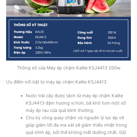
Thông số của Máy ép chậm Kalite KSJ4413 200w
Ưu điểm nổi bật từ máy ép chậm Kalite KSJ4413
Nước trái cây được tách từ máy ép chậm Kalite
KSJ4413 đậm hương vị hơn, bã khô hơn một số
máy ép rau của quả bình thường.
Chu kỳ vòng quay chậm và nguyên lý lực ép vỡ
giúp giảm tối đa ma sát sẽ giảm thiểu nhiệt trong
quá trình ép, bởi thế không mất dưỡng chất. Giữ