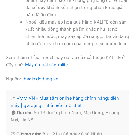
phẩm này đảm bảo sẽ không phụ lòng đối với đại
đa số quý khách kén chọn trong phân khúc giá
bán đã ấn định.
Ngoài kiểu máy ép hoa quả hãng KALITE còn sản
xuất nhiều dòng thành phẩm khác như là: nồi
chiên hơi nước, máy xay ép đa năng,… Đã và đang
nhận được sự tình cảm của hàng triệu người dùng.
Xem thêm nhiều model máy ép rau củ quả thuộc KALITE ở
đây nhé:
Máy ép trái cây kalite
Nguồn:
thegioidodung.vn
📍
VMM.VN - Mua sắm online hàng chính hãng: điện
máy | gia dụng | nhà bếp | nội thất
🏠 Địa chỉ:
Số 13 đường Lĩnh Nam, Mai Động, Hoàng
Mai, Hà Nội
🕒 Giờ mở cửa:
8h - 21h (Cả ngày Chủ Nhật)