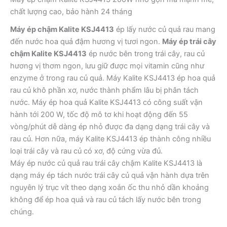
chất lượng cao, bảo hành 24 tháng
Máy ép chậm Kalite KSJ4413
ép lấy nước củ quả rau mang
đến nước hoa quả đậm hương vị tươi ngon.
Máy ép trái cây
chậm Kalite KSJ4413
ép nước bên trong trái cây, rau củ
hương vị thơm ngon, lưu giữ được mọi vitamin cũng như
enzyme ở trong rau củ quả. Máy Kalite KSJ4413 ép hoa quả
rau củ khô phần xơ, nước thành phẩm lâu bị phân tách
nước. Máy ép hoa quả Kalite KSJ4413 có công suất vận
hành tới 200 W, tốc độ mô tơ khi hoạt động đến 55
vòng/phút dễ dàng ép nhỏ được đa dạng dạng trái cây và
rau củ. Hơn nữa, máy Kalite KSJ4413 ép thành công nhiều
loại trái cây và rau củ có xơ, độ cứng vừa đủ.
Máy ép nước củ quả rau trái cây chậm Kalite KSJ4413 là
dạng máy ép tách nước trái cây củ quả vận hành dựa trên
nguyên lý trục vít theo dạng xoắn ốc thu nhỏ dần khoảng
không để ép hoa quả và rau củ tách lấy nước bên trong
chúng.