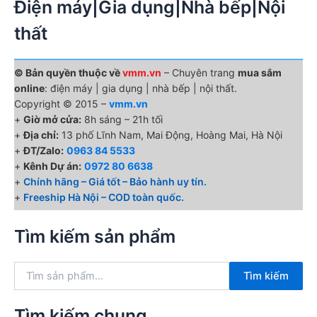
Điện máy|Gia dụng|Nhà bếp|Nội
thất
© Bản quyền thuộc về
vmm.vn
– Chuyên trang
mua sắm
online
: điện máy | gia dụng | nhà bếp | nội thất.
Copyright © 2015 –
vmm.vn
+
Giờ mở cửa:
8h sáng – 21h tối
+
Địa chỉ:
13 phố Lĩnh Nam, Mai Động, Hoàng Mai, Hà Nội
+
ĐT/Zalo:
0963 84 5533
+
Kênh Dự án:
0972 80 6638
+
Chính hãng – Giá tốt – Bảo hành uy tín.
+
Freeship Hà Nội – COD toàn quốc.
Tìm kiếm sản phẩm
T
Tìm kiếm
ì
m
k
Tìm kiếm chung