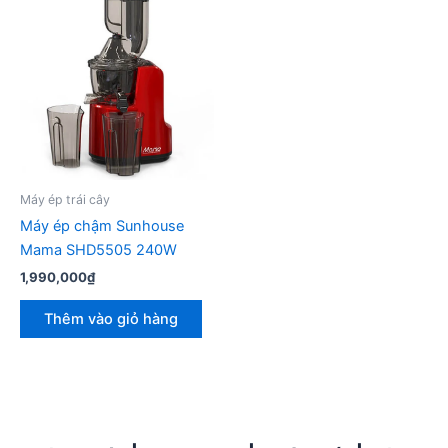
Máy ép trái cây
Máy ép chậm Sunhouse
Mama SHD5505 240W
1,990,000
₫
Thêm vào giỏ hàng