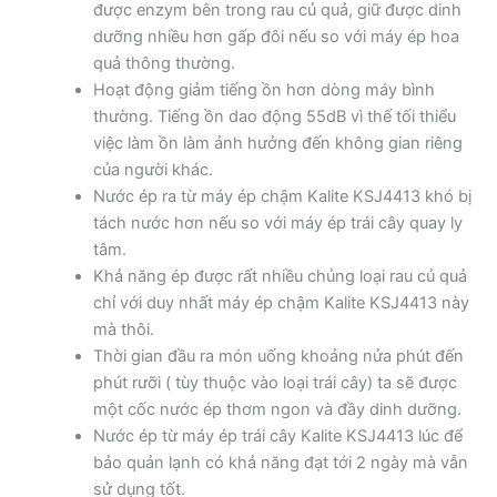
được enzym bên trong rau củ quả, giữ được dinh
dưỡng nhiều hơn gấp đôi nếu so với máy ép hoa
quả thông thường.
Hoạt động giảm tiếng ồn hơn dòng máy bình
thường. Tiếng ồn dao động 55dB vì thế tối thiểu
việc làm ồn làm ảnh hưởng đến không gian riêng
của người khác.
Nước ép ra từ máy ép chậm Kalite KSJ4413 khó bị
tách nước hơn nếu so với máy ép trái cây quay ly
tâm.
Khả năng ép được rất nhiều chủng loại rau củ quả
chỉ với duy nhất máy ép chậm Kalite KSJ4413 này
mà thôi.
Thời gian đầu ra món uống khoảng nửa phút đến
phút rưỡi ( tùy thuộc vào loại trái cây) ta sẽ được
một cốc nước ép thơm ngon và đầy dinh dưỡng.
Nước ép từ máy ép trái cây Kalite KSJ4413 lúc để
bảo quản lạnh có khả năng đạt tới 2 ngày mà vẫn
sử dụng tốt.