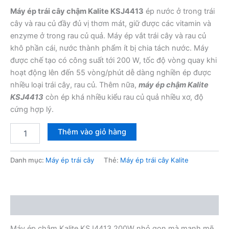
Máy ép trái cây chậm Kalite KSJ4413
ép nước ở trong trái
cây và rau củ đầy đủ vị thơm mát, giữ được các vitamin và
enzyme ở trong rau củ quả. Máy ép vắt trái cây và rau củ
khô phần cái, nước thành phẩm ít bị chia tách nước. Máy
được chế tạo có công suất tới 200 W, tốc độ vòng quay khi
hoạt động lên đến 55 vòng/phút dễ dàng nghiền ép được
nhiều loại trái cây, rau củ. Thêm nữa,
máy ép chậm Kalite
KSJ4413
còn ép khá nhiều kiểu rau củ quả nhiều xơ, độ
cứng hợp lý.
Máy
Thêm vào giỏ hàng
ép
chậm
Kalite
Danh mục:
Máy ép trái cây
Thẻ:
Máy ép trái cây Kalite
KSJ4413
200w
số
lượng
Mô tả
Máy ép chậm Kalite KSJ4413 200W nhỏ gọn mà mạnh mẽ,