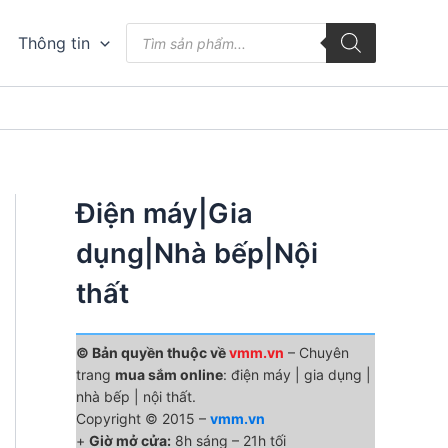
Tìm
Thông tin
kiếm
sản
phẩm
Điện máy|Gia
dụng|Nhà bếp|Nội
thất
© Bản quyền thuộc về
vmm.vn
– Chuyên
trang
mua sắm online
: điện máy | gia dụng |
nhà bếp | nội thất.
Copyright © 2015 –
vmm.vn
+
Giờ mở cửa:
8h sáng – 21h tối