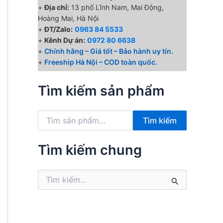
+
Địa chỉ:
13 phố Lĩnh Nam, Mai Động,
Hoàng Mai, Hà Nội
+
ĐT/Zalo:
0963 84 5533
+
Kênh Dự án:
0972 80 6638
+
Chính hãng – Giá tốt – Bảo hành uy tín.
+
Freeship Hà Nội – COD toàn quốc.
Tìm kiếm sản phẩm
T
Tìm kiếm
ì
m
k
Tìm kiếm chung
i
ế
T
m
ì
:
m
k
i