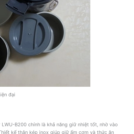
hiện đại
 LWU-B200 chính là khả năng giữ nhiệt tốt, nhờ vào
Thiết kế thân kép inox giúp giữ ấm cơm và thức ăn