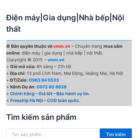
Điện máy|Gia dụng|Nhà bếp|Nội
thất
© Bản quyền thuộc về
vmm.vn
– Chuyên trang
mua sắm
online
: điện máy | gia dụng | nhà bếp | nội thất.
Copyright © 2015 –
vmm.vn
+
Giờ mở cửa:
8h sáng – 21h tối
+
Địa chỉ:
13 phố Lĩnh Nam, Mai Động, Hoàng Mai, Hà Nội
+
ĐT/Zalo:
0963 84 5533
+
Kênh Dự án:
0972 80 6638
+
Chính hãng – Giá tốt – Bảo hành uy tín.
+
Freeship Hà Nội – COD toàn quốc.
Tìm kiếm sản phẩm
T
Tìm kiếm
ì