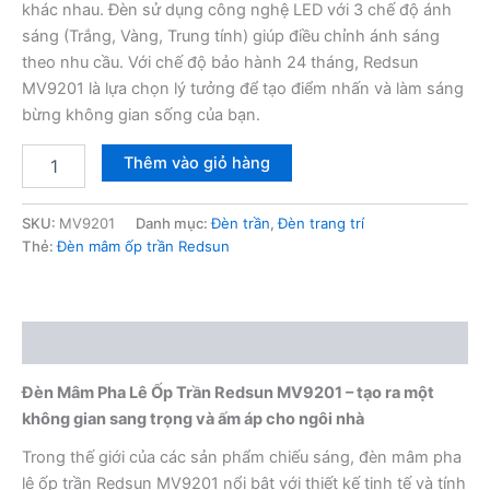
khác nhau. Đèn sử dụng công nghệ LED với 3 chế độ ánh
sáng (Trắng, Vàng, Trung tính) giúp điều chỉnh ánh sáng
theo nhu cầu. Với chế độ bảo hành 24 tháng, Redsun
MV9201 là lựa chọn lý tưởng để tạo điểm nhấn và làm sáng
bừng không gian sống của bạn.
Đèn
Thêm vào giỏ hàng
mâm
pha
lê
SKU:
MV9201
Danh mục:
Đèn trần
,
Đèn trang trí
ốp
Thẻ:
Đèn mâm ốp trần Redsun
trần
Redsun
MV9201
số
Mô tả
lượng
Đèn Mâm Pha Lê Ốp Trần Redsun MV9201 – tạo ra một
không gian sang trọng và ấm áp cho ngôi nhà
Trong thế giới của các sản phẩm chiếu sáng, đèn mâm pha
lê ốp trần Redsun MV9201 nổi bật với thiết kế tinh tế và tính