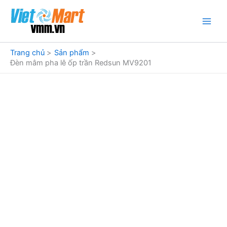
Nhảy
tới
nội
dung
Trang chủ
Sản phẩm
Đèn mâm pha lê ốp trần Redsun MV9201