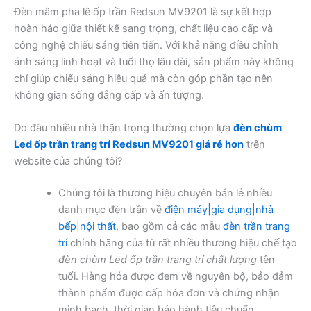
Đèn mâm pha lê ốp trần Redsun MV9201 là sự kết hợp
hoàn hảo giữa thiết kế sang trọng, chất liệu cao cấp và
công nghệ chiếu sáng tiên tiến. Với khả năng điều chỉnh
ánh sáng linh hoạt và tuổi thọ lâu dài, sản phẩm này không
chỉ giúp chiếu sáng hiệu quả mà còn góp phần tạo nên
không gian sống đẳng cấp và ấn tượng.
Do đâu nhiều nhà thận trọng thường chọn lựa
đèn chùm
Led ốp trần trang trí Redsun MV9201 giá rẻ hơn
trên
website của chúng tôi?
Chúng tôi là thương hiệu chuyên bán lẻ nhiều
danh mục đèn trần về
điện máy|gia dụng|nhà
bếp|nội thất
, bao gồm cả các mẫu
đèn trần trang
trí
chính hãng của từ rất nhiều thương hiệu chế tạo
đèn chùm Led ốp trần trang trí chất lượng
tên
tuổi. Hàng hóa được đem về nguyên bộ, bảo đảm
thành phẩm được cấp hóa đơn và chứng nhận
minh bạch, thời gian bảo hành tiêu chuẩn.