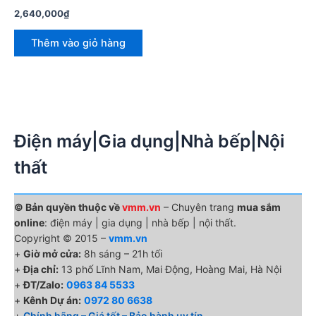
2,640,000
₫
Thêm vào giỏ hàng
Điện máy|Gia dụng|Nhà bếp|Nội
thất
© Bản quyền thuộc về
vmm.vn
– Chuyên trang
mua sắm
online
: điện máy | gia dụng | nhà bếp | nội thất.
Copyright © 2015 –
vmm.vn
+
Giờ mở cửa:
8h sáng – 21h tối
+
Địa chỉ:
13 phố Lĩnh Nam, Mai Động, Hoàng Mai, Hà Nội
+
ĐT/Zalo:
0963 84 5533
+
Kênh Dự án:
0972 80 6638
+
Chính hãng – Giá tốt – Bảo hành uy tín.