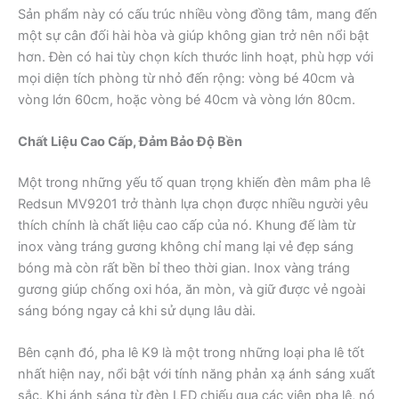
Sản phẩm này có cấu trúc nhiều vòng đồng tâm, mang đến
một sự cân đối hài hòa và giúp không gian trở nên nổi bật
hơn. Đèn có hai tùy chọn kích thước linh hoạt, phù hợp với
mọi diện tích phòng từ nhỏ đến rộng: vòng bé 40cm và
vòng lớn 60cm, hoặc vòng bé 40cm và vòng lớn 80cm.
Chất Liệu Cao Cấp, Đảm Bảo Độ Bền
Một trong những yếu tố quan trọng khiến đèn mâm pha lê
Redsun MV9201 trở thành lựa chọn được nhiều người yêu
thích chính là chất liệu cao cấp của nó. Khung đế làm từ
inox vàng tráng gương không chỉ mang lại vẻ đẹp sáng
bóng mà còn rất bền bỉ theo thời gian. Inox vàng tráng
gương giúp chống oxi hóa, ăn mòn, và giữ được vẻ ngoài
sáng bóng ngay cả khi sử dụng lâu dài.
Bên cạnh đó, pha lê K9 là một trong những loại pha lê tốt
nhất hiện nay, nổi bật với tính năng phản xạ ánh sáng xuất
sắc. Khi ánh sáng từ đèn LED chiếu qua các viên pha lê, nó