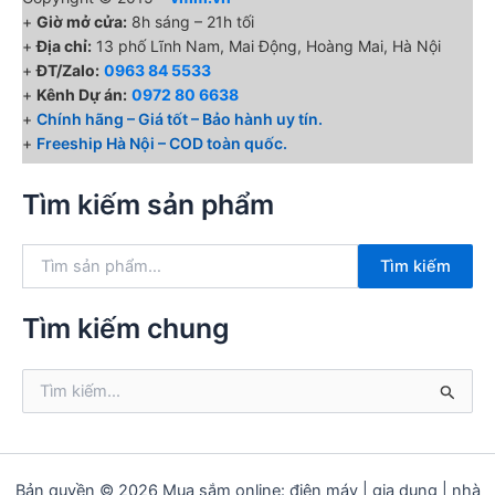
+
Giờ mở cửa:
8h sáng – 21h tối
+
Địa chỉ:
13 phố Lĩnh Nam, Mai Động, Hoàng Mai, Hà Nội
+
ĐT/Zalo:
0963 84 5533
+
Kênh Dự án:
0972 80 6638
+
Chính hãng – Giá tốt – Bảo hành uy tín.
+
Freeship Hà Nội – COD toàn quốc.
Tìm kiếm sản phẩm
T
Tìm kiếm
ì
m
k
Tìm kiếm chung
i
ế
T
m
ì
:
m
k
i
ế
Bản quyền © 2026 Mua sắm online: điện máy | gia dụng | nhà