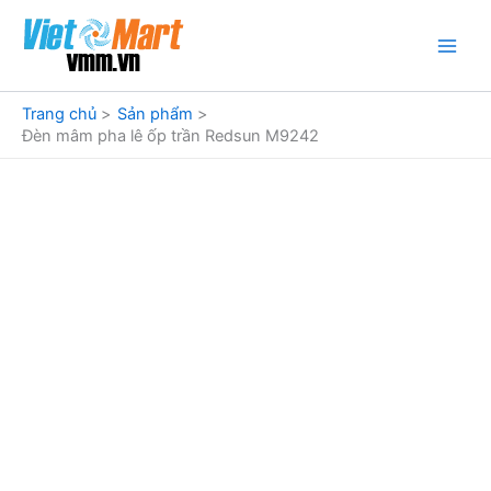
Nhảy
tới
nội
dung
Trang chủ
Sản phẩm
Đèn mâm pha lê ốp trần Redsun M9242