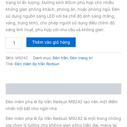
trang trí ấn tượng. Đường kính 80cm phù hợp cho nhiều
không gian phòng khách, phòng ăn, hoặc phòng ngủ. Đèn
sử dụng nguồn sáng LED với ba chế độ ánh sáng (trắng,
vàng, trung tính), cho phép người sử dụng điều chỉnh độ
sáng linh hoạt, phù hợp với nhu cầu và không gian.
Đèn
Thêm vào giỏ hàng
mâm
pha
lê
SKU:
M9242
Danh mục:
Đèn trần
,
Đèn trang trí
ốp
Thẻ:
Đèn mâm ốp trần Redsun
trần
Redsun
M9242
số
Mô tả
lượng
Đèn mâm pha lê ốp trần Redsun M9242 tạo nên một điểm
nhấn nổi bật cho ngôi nhà
Đèn mâm pha lê ốp trần Redsun M9242 là một trong những
lựa chọn lý tưởng cho không gian sống hiện đại, mang lại