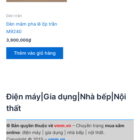
Đèn trần
Đèn mâm pha lê ốp trần
M9240
3,900,000
₫
Thêm vào giỏ hàng
Điện máy|Gia dụng|Nhà bếp|Nội
thất
© Bản quyền thuộc về
vmm.vn
– Chuyên trang
mua sắm
online
: điện máy | gia dụng | nhà bếp | nội thất.
Copyright © 2015 –
vmm.vn