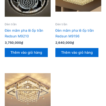
Đèn trần
Đèn trần
Đèn mâm pha lê ốp trần
Đèn mâm pha lê ốp trần
Redsun M9210
Redsun M9196
3,750,000
₫
2,640,000
₫
Thêm vào giỏ hàng
Thêm vào giỏ hàng