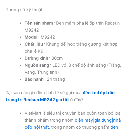
Thông số kỹ thuật
Tên sản phẩm
: Đèn mâm pha lê ốp trần Redsun
M9242
Model
: M9242
Chất liệu
: Khung đế inox tráng gương kết hợp
pha lê K9
Đường kính
: 80cm
Nguồn sáng
: LED với 3 chế độ ánh sáng (Trắng,
Vàng, Trung tính)
Bảo hành
: 24 tháng
Tại sao các gia đình tinh tế sẽ gọi mua
đèn Led ốp trần
trang trí Redsun M9242 giá tốt
ở đây?
VietMart là siêu thị chuyên bán buôn toàn bộ loại
thành phẩm trong nhóm
điện máy|gia dụng|nhà
bếp|nội thất
, trong nhóm có thương phẩm
đèn