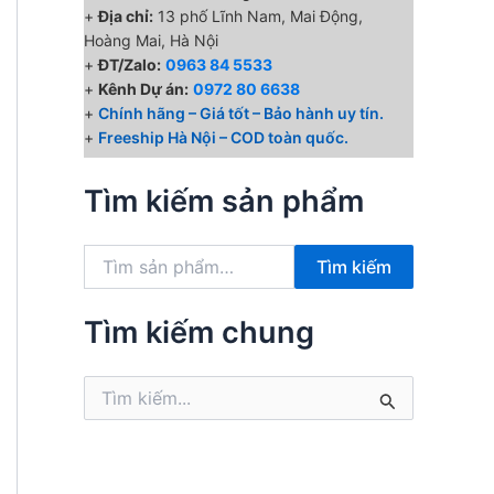
+
Địa chỉ:
13 phố Lĩnh Nam, Mai Động,
Hoàng Mai, Hà Nội
+
ĐT/Zalo:
0963 84 5533
+
Kênh Dự án:
0972 80 6638
+
Chính hãng – Giá tốt – Bảo hành uy tín.
+
Freeship Hà Nội – COD toàn quốc.
Tìm kiếm sản phẩm
T
Tìm kiếm
ì
m
k
Tìm kiếm chung
i
ế
T
m
ì
:
m
k
i