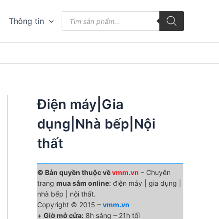
Tìm
Thông tin
kiếm
sản
phẩm
Điện máy|Gia
dụng|Nhà bếp|Nội
thất
© Bản quyền thuộc về
vmm.vn
– Chuyên
trang
mua sắm online
: điện máy | gia dụng |
nhà bếp | nội thất.
Copyright © 2015 –
vmm.vn
+
Giờ mở cửa:
8h sáng – 21h tối