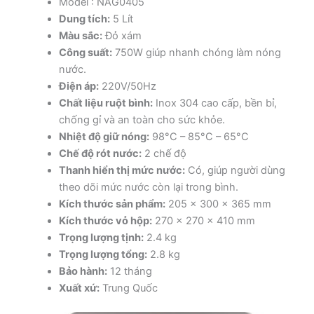
Model : NAG0405
Dung tích:
5 Lít
Màu sắc:
Đỏ xám
Công suất:
750W giúp nhanh chóng làm nóng
nước.
Điện áp:
220V/50Hz
Chất liệu ruột bình:
Inox 304 cao cấp, bền bỉ,
chống gỉ và an toàn cho sức khỏe.
Nhiệt độ giữ nóng:
98°C – 85°C – 65°C
Chế độ rót nước:
2 chế độ
Thanh hiển thị mức nước:
Có, giúp người dùng
theo dõi mức nước còn lại trong bình.
Kích thước sản phẩm:
205 x 300 x 365 mm
Kích thước vỏ hộp:
270 x 270 x 410 mm
Trọng lượng tịnh:
2.4 kg
Trọng lượng tổng:
2.8 kg
Bảo hành:
12 tháng
Xuất xứ:
Trung Quốc