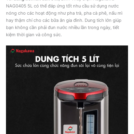
NAG0405 5L có thể đáp ứng tốt nhu cầu sử dụng nước
nóng cho các hoạt động như pha trà, pha cà phê, nấu mì
hay thậm chí cho các bữa ăn gia đình. Dung tích lớn giúp
bạn không cần phải đun nước nhiều lần trong ngày, tiết
kiệm thời gian và công sức.