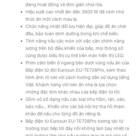
đang hoạt động và đơn giản chùi rửa.
Hiệu suất cao nhất lên đến 3600 W để ninh nhừ
thức ăn một cách mau lẹ.
Chức năng nhiệt đối lưu hiện đại, giúp đồ ăn chín
đều, bảo toàn dinh dưỡng trong khi chế biến.
Tính năng nấu các món với việc căn chỉnh năng
lượng trên bộ điều khiển của bếp, mọi thông số
cũng được biểu thị cụ thể trên màn hiển thị LED.
Phím cảm biến ở ngang bên dưới vùng nấu ăn của
Bếp điện từ đôi Eurosun EU-TE728Pro, kèm theo
hình ảnh rõ nét với sách hướng dẫn sử dụng tiếng
Việt. Khách hàng chỉ nên ấn nhẹ là lựa chọn
những đặc tính khác nhau của bếp điện từ rồi.
Gồm vô số dạng nấu các loại như hầm, rán, xào,
luộc nấu… Khiến cho các bà nội trợ tha hồ tham
khảo để nấu cho từng đồ ăn riêng lẻ.
Bếp điện từ Eurosun EU-TE728Pro tương tác từ
trường trực tiếp tới đáy nồi không làm bay nhiệt ra
môi trường làm cho nấu nướng mau lẹ mà còn vô