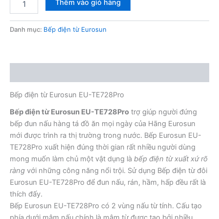
Thêm vào giỏ hàng
điện
từ
Eurosun
Danh mục:
Bếp điện từ Eurosun
EU-
TE728Pro
số
lượng
Mô tả
Bếp điện từ Eurosun EU-TE728Pro
Bếp điện từ Eurosun EU-TE728Pro
trợ giúp người đứng
bếp đun nấu hàng tá đồ ăn mọi ngày của Hãng Eurosun
mới được trình ra thị trường trong nước. Bếp Eurosun EU-
TE728Pro xuất hiện đúng thời gian rất nhiều người dùng
mong muốn làm chủ một vật dụng là
bếp điện từ xuất xứ rõ
ràng
với những công năng nổi trội. Sử dụng Bếp điện từ đôi
Eurosun EU-TE728Pro để đun nấu, rán, hầm, hấp đều rất là
thích đấy.
Bếp Eurosun EU-TE728Pro có 2 vùng nấu từ tính. Cấu tạo
phía dưới mâm nấu chính là mâm từ được tạo bởi nhiều