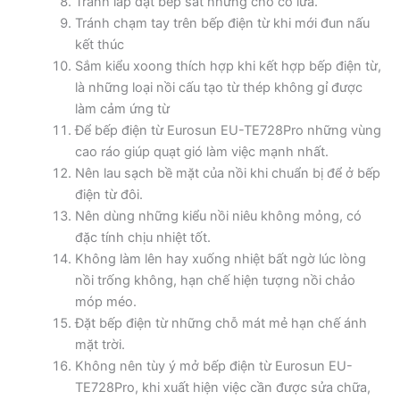
Tránh lắp đặt bếp sát những chỗ có lửa.
Tránh chạm tay trên bếp điện từ khi mới đun nấu
kết thúc
Sắm kiểu xoong thích hợp khi kết hợp bếp điện từ,
là những loại nồi cấu tạo từ thép không gỉ được
làm cảm ứng từ
Để bếp điện từ Eurosun EU-TE728Pro những vùng
cao ráo giúp quạt gió làm việc mạnh nhất.
Nên lau sạch bề mặt của nồi khi chuẩn bị để ở bếp
điện từ đôi.
Nên dùng những kiểu nồi niêu không mỏng, có
đặc tính chịu nhiệt tốt.
Không làm lên hay xuống nhiệt bất ngờ lúc lòng
nồi trống không, hạn chế hiện tượng nồi chảo
móp méo.
Đặt bếp điện từ những chỗ mát mẻ hạn chế ánh
mặt trời.
Không nên tùy ý mở bếp điện từ Eurosun EU-
TE728Pro, khi xuất hiện việc cần được sửa chữa,