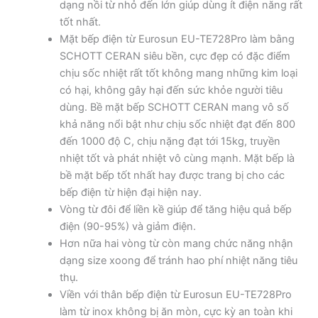
dạng nồi từ nhỏ đến lớn giúp dùng ít điện năng rất
tốt nhất.
Mặt bếp điện từ Eurosun EU-TE728Pro làm bằng
SCHOTT CERAN siêu bền, cực đẹp có đặc điểm
chịu sốc nhiệt rất tốt không mang những kim loại
có hại, không gây hại đến sức khỏe người tiêu
dùng. Bề mặt bếp SCHOTT CERAN mang vô số
khả năng nổi bật như chịu sốc nhiệt đạt đến 800
đến 1000 độ C, chịu nặng đạt tới 15kg, truyền
nhiệt tốt và phát nhiệt vô cùng mạnh. Mặt bếp là
bề mặt bếp tốt nhất hay được trang bị cho các
bếp điện từ hiện đại hiện nay.
Vòng từ đôi để liền kề giúp để tăng hiệu quả bếp
điện (90-95%) và giảm điện.
Hơn nữa hai vòng từ còn mang chức năng nhận
dạng size xoong để tránh hao phí nhiệt năng tiêu
thụ.
Viền với thân bếp điện từ Eurosun EU-TE728Pro
làm từ inox không bị ăn mòn, cực kỳ an toàn khi