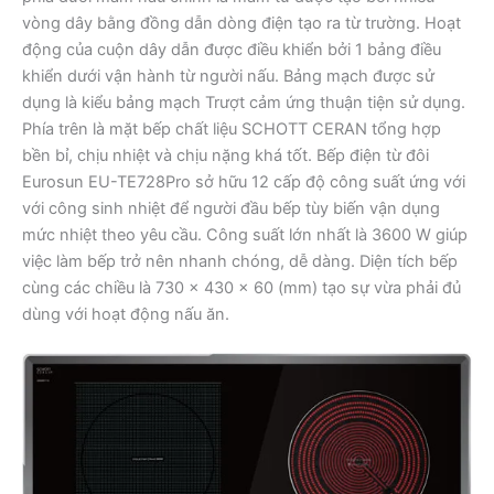
vòng dây bằng đồng dẫn dòng điện tạo ra từ trường. Hoạt
động của cuộn dây dẫn được điều khiển bởi 1 bảng điều
khiển dưới vận hành từ người nấu. Bảng mạch được sử
dụng là kiểu bảng mạch Trượt cảm ứng thuận tiện sử dụng.
Phía trên là mặt bếp chất liệu SCHOTT CERAN tổng hợp
bền bỉ, chịu nhiệt và chịu nặng khá tốt. Bếp điện từ đôi
Eurosun EU-TE728Pro sở hữu 12 cấp độ công suất ứng với
với công sinh nhiệt để người đầu bếp tùy biến vận dụng
mức nhiệt theo yêu cầu. Công suất lớn nhất là 3600 W giúp
việc làm bếp trở nên nhanh chóng, dễ dàng. Diện tích bếp
cùng các chiều là 730 x 430 x 60 (mm) tạo sự vừa phải đủ
dùng với hoạt động nấu ăn.