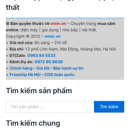
thất
© Bản quyền thuộc về
vmm.vn
– Chuyên trang
mua sắm
online
: điện máy | gia dụng | nhà bếp | nội thất.
Copyright © 2015 –
vmm.vn
+
Giờ mở cửa:
8h sáng – 21h tối
+
Địa chỉ:
13 phố Lĩnh Nam, Mai Động, Hoàng Mai, Hà Nội
+
ĐT/Zalo:
0963 84 5533
+
Kênh Dự án:
0972 80 6638
+
Chính hãng – Giá tốt – Bảo hành uy tín.
+
Freeship Hà Nội – COD toàn quốc.
Tìm kiếm sản phẩm
T
Tìm kiếm
ì
m
k
Tìm kiếm chung
i