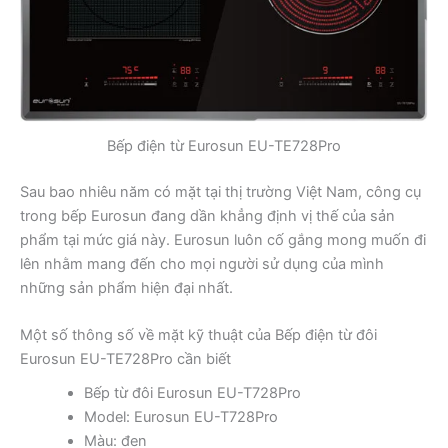
Bếp điện từ Eurosun EU-TE728Pro
Sau bao nhiêu năm có mặt tại thị trường Việt Nam, công cụ
trong bếp Eurosun đang dần khẳng định vị thế của sản
phẩm tại mức giá này. Eurosun luôn cố gắng mong muốn đi
lên nhằm mang đến cho mọi người sử dụng của mình
những sản phẩm hiện đại nhất.
Một số thông số về mặt kỹ thuật của Bếp điện từ đôi
Eurosun EU-TE728Pro cần biết
Bếp từ đôi Eurosun EU-T728Pro
Model: Eurosun EU-T728Pro
Màu: đen