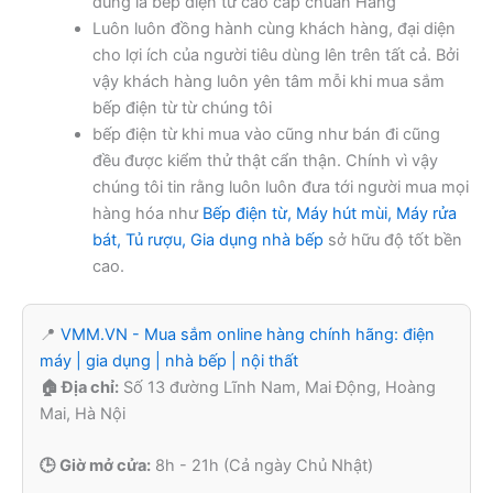
đúng là bếp điện từ cao cấp chuẩn Hãng
Luôn luôn đồng hành cùng khách hàng, đại diện
cho lợi ích của người tiêu dùng lên trên tất cả. Bởi
vậy khách hàng luôn yên tâm mỗi khi mua sắm
bếp điện từ từ chúng tôi
bếp điện từ khi mua vào cũng như bán đi cũng
đều được kiểm thử thật cẩn thận. Chính vì vậy
chúng tôi tin rằng luôn luôn đưa tới người mua mọi
hàng hóa như
Bếp điện từ, Máy hút mùi, Máy rửa
bát, Tủ rượu, Gia dụng nhà bếp
sở hữu độ tốt bền
cao.
📍
VMM.VN - Mua sắm online hàng chính hãng: điện
máy | gia dụng | nhà bếp | nội thất
🏠 Địa chỉ:
Số 13 đường Lĩnh Nam, Mai Động, Hoàng
Mai, Hà Nội
🕒 Giờ mở cửa:
8h - 21h (Cả ngày Chủ Nhật)