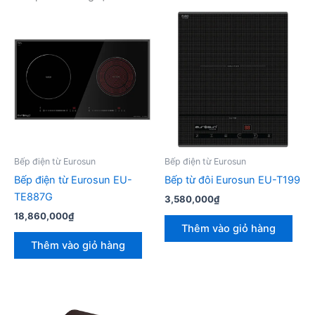
Bếp điện từ Eurosun
Bếp điện từ Eurosun
Bếp điện từ Eurosun EU-
Bếp từ đôi Eurosun EU-T199
TE887G
3,580,000
₫
18,860,000
₫
Thêm vào giỏ hàng
Thêm vào giỏ hàng