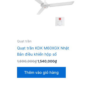
Quạt trần
Quạt trần KDK M60XGX Nhật
Bản điều khiển hộp số
Giá
Giá
1,690,000
₫
1,540,000
₫
gốc
hiện
là:
tại
Thêm vào giỏ hàng
1,690,000₫.
là:
1,540,000₫.