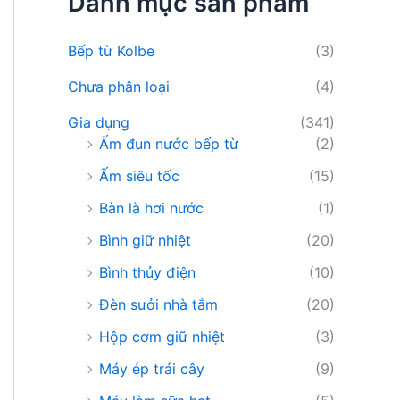
Danh mục sản phẩm
i
ế
m
Bếp từ Kolbe
(3)
:
Chưa phân loại
(4)
Gia dụng
(341)
Ấm đun nước bếp từ
(2)
Ấm siêu tốc
(15)
Bàn là hơi nước
(1)
Bình giữ nhiệt
(20)
Bình thủy điện
(10)
Đèn sưởi nhà tắm
(20)
Hộp cơm giữ nhiệt
(3)
Máy ép trái cây
(9)