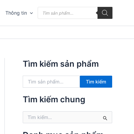
Tìm
Thông tin
kiếm
sản
phẩm
Tìm kiếm sản phẩm
T
Tìm kiếm
ì
m
k
Tìm kiếm chung
i
ế
T
m
ì
:
m
k