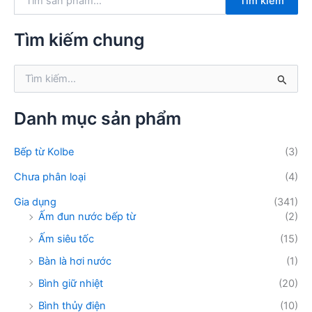
Tìm kiếm
ì
m
k
Tìm kiếm chung
i
ế
T
m
ì
:
m
k
Danh mục sản phẩm
i
ế
Bếp từ Kolbe
(3)
m
:
Chưa phân loại
(4)
Gia dụng
(341)
Ấm đun nước bếp từ
(2)
Ấm siêu tốc
(15)
Bàn là hơi nước
(1)
Bình giữ nhiệt
(20)
Bình thủy điện
(10)