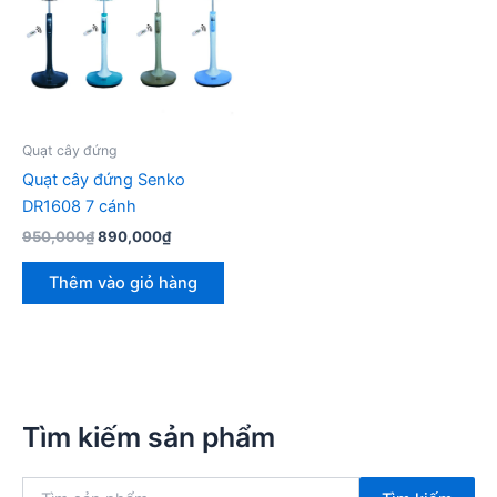
Quạt cây đứng
Quạt cây đứng Senko
DR1608 7 cánh
Giá
Giá
950,000
₫
890,000
₫
gốc
hiện
là:
tại
Thêm vào giỏ hàng
950,000₫.
là:
890,000₫.
Tìm kiếm sản phẩm
T