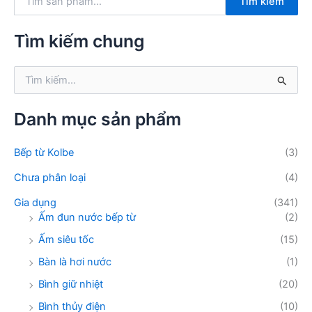
Tìm kiếm
ì
m
k
Tìm kiếm chung
i
ế
T
m
ì
:
m
k
Danh mục sản phẩm
i
ế
Bếp từ Kolbe
(3)
m
:
Chưa phân loại
(4)
Gia dụng
(341)
Ấm đun nước bếp từ
(2)
Ấm siêu tốc
(15)
Bàn là hơi nước
(1)
Bình giữ nhiệt
(20)
Bình thủy điện
(10)