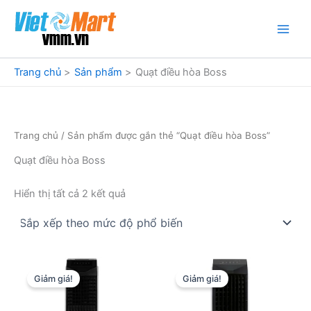
Nhảy
tới
nội
dung
Trang chủ
Sản phẩm
Quạt điều hòa Boss
Trang chủ
/ Sản phẩm được gắn thẻ “Quạt điều hòa Boss”
Quạt điều hòa Boss
Đã
Hiển thị tất cả 2 kết quả
sắp
xếp
theo
mức
độ
phổ
biến
Giảm giá!
Giảm giá!