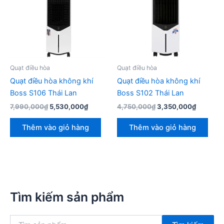
Quạt điều hòa
Quạt điều hòa
Quạt điều hòa không khí
Quạt điều hòa không khí
Boss S106 Thái Lan
Boss S102 Thái Lan
Giá
Giá
Giá
Giá
7,990,000
₫
5,530,000
₫
4,750,000
₫
3,350,000
₫
gốc
hiện
gốc
hiện
là:
tại
là:
tại
Thêm vào giỏ hàng
Thêm vào giỏ hàng
7,990,000₫.
là:
4,750,000₫.
là:
5,530,000₫.
3,350,0
Tìm kiếm sản phẩm
T