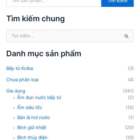
Tìm kiếm
ì
m
k
Tìm kiếm chung
i
ế
T
m
ì
:
m
k
Danh mục sản phẩm
i
ế
Bếp từ Kolbe
(3)
m
:
Chưa phân loại
(4)
Gia dụng
(341)
Ấm đun nước bếp từ
(2)
Ấm siêu tốc
(15)
Bàn là hơi nước
(1)
Bình giữ nhiệt
(20)
Bình thủy điện
(10)