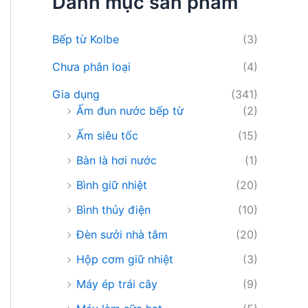
Danh mục sản phẩm
i
ế
m
Bếp từ Kolbe
(3)
:
Chưa phân loại
(4)
Gia dụng
(341)
Ấm đun nước bếp từ
(2)
Ấm siêu tốc
(15)
Bàn là hơi nước
(1)
Bình giữ nhiệt
(20)
Bình thủy điện
(10)
Đèn sưởi nhà tắm
(20)
Hộp cơm giữ nhiệt
(3)
Máy ép trái cây
(9)