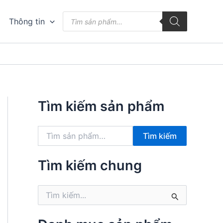
Tìm
Thông tin
kiếm
sản
phẩm
Tìm kiếm sản phẩm
T
Tìm kiếm
ì
m
k
Tìm kiếm chung
i
ế
T
m
ì
:
m
k