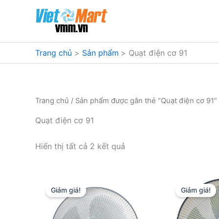
Nhảy
tới
nội
dung
Trang chủ
Sản phẩm
Quạt điện cơ 91
Trang chủ
/ Sản phẩm được gắn thẻ “Quạt điện cơ 91”
Quạt điện cơ 91
Đã
Hiển thị tất cả 2 kết quả
sắp
xếp
theo
mức
độ
Giảm giá!
Giảm giá!
phổ
biến