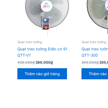
Quạt treo tường
Quạt treo tường
Quạt treo tường Điện cơ 91
Quạt treo tườ
QTT-V1
QTT-300
Giá
Giá
Giá
436,000
₫
386,000
₫
395,000
₫
355,
gốc
hiện
gốc
là:
tại
là:
Thêm vào giỏ hàng
Thêm vào 
436,000₫.
là:
395,
386,000₫.