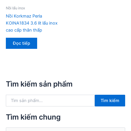
Nồi lẩu inox
Nồi Korkmaz Perla
KOINA1834 3.6 lít lẩu inox
cao cấp thân thấp
Đọc tiếp
Tìm kiếm sản phẩm
T
Tìm kiếm
ì
m
k
Tìm kiếm chung
i
ế
T