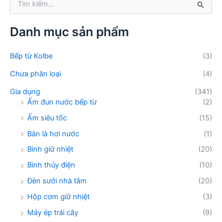
m
ì
:
m
k
Danh mục sản phẩm
i
ế
Bếp từ Kolbe
(3)
m
:
Chưa phân loại
(4)
Gia dụng
(341)
Ấm đun nước bếp từ
(2)
Ấm siêu tốc
(15)
Bàn là hơi nước
(1)
Bình giữ nhiệt
(20)
Bình thủy điện
(10)
Đèn sưởi nhà tắm
(20)
Hộp cơm giữ nhiệt
(3)
Máy ép trái cây
(9)