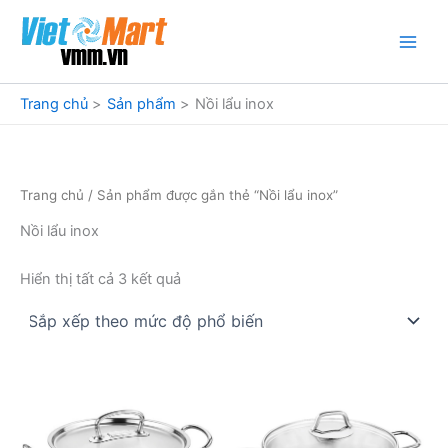
Nhảy
tới
nội
dung
Trang chủ
Sản phẩm
Nồi lẩu inox
Trang chủ
/ Sản phẩm được gắn thẻ “Nồi lẩu inox”
Nồi lẩu inox
Đã
Hiển thị tất cả 3 kết quả
sắp
xếp
theo
mức
độ
phổ
biến