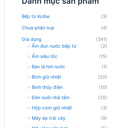
Danh mục sản phẩm
i
ế
m
Bếp từ Kolbe
(3)
:
Chưa phân loại
(4)
Gia dụng
(341)
Ấm đun nước bếp từ
(2)
Ấm siêu tốc
(15)
Bàn là hơi nước
(1)
Bình giữ nhiệt
(20)
Bình thủy điện
(10)
Đèn sưởi nhà tắm
(20)
Hộp cơm giữ nhiệt
(3)
Máy ép trái cây
(9)