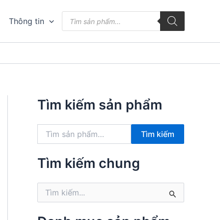
Tìm
Thông tin
kiếm
sản
phẩm
Tìm kiếm sản phẩm
T
Tìm kiếm
ì
m
k
Tìm kiếm chung
i
ế
T
m
ì
:
m
k