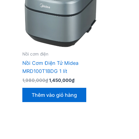
Nồi cơm điện
Nồi Cơm Điện Tử Midea
MRD100T1BDG 1 lít
Giá
Giá
1,980,000
₫
1,450,000
₫
gốc
hiện
là:
tại
Thêm vào giỏ hàng
1,980,000₫.
là:
1,450,000₫.