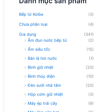
Danh mục sản phẩm
i
ế
m
Bếp từ Kolbe
(3)
:
Chưa phân loại
(4)
Gia dụng
(341)
Ấm đun nước bếp từ
(2)
Ấm siêu tốc
(15)
Bàn là hơi nước
(1)
Bình giữ nhiệt
(20)
Bình thủy điện
(10)
Đèn sưởi nhà tắm
(20)
Hộp cơm giữ nhiệt
(3)
Máy ép trái cây
(9)