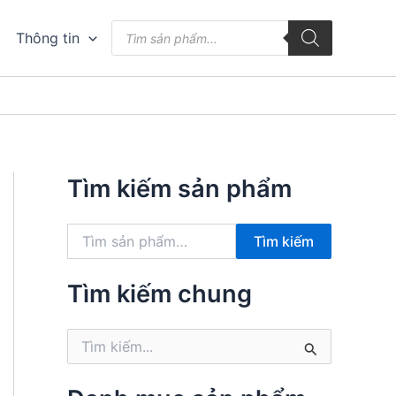
Tìm
Thông tin
kiếm
sản
phẩm
Tìm kiếm sản phẩm
T
Tìm kiếm
ì
m
k
Tìm kiếm chung
i
ế
T
m
ì
:
m
k