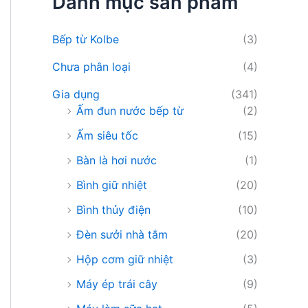
Danh mục sản phẩm
i
ế
m
Bếp từ Kolbe
(3)
:
Chưa phân loại
(4)
Gia dụng
(341)
Ấm đun nước bếp từ
(2)
Ấm siêu tốc
(15)
Bàn là hơi nước
(1)
Bình giữ nhiệt
(20)
Bình thủy điện
(10)
Đèn sưởi nhà tắm
(20)
Hộp cơm giữ nhiệt
(3)
Máy ép trái cây
(9)