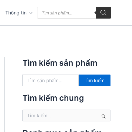
Tìm
Thông tin
kiếm
sản
phẩm
Tìm kiếm sản phẩm
T
Tìm kiếm
ì
m
k
Tìm kiếm chung
i
ế
T
m
ì
:
m
k