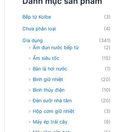
Danh mục sản phẩm
i
ế
m
Bếp từ Kolbe
(3)
:
Chưa phân loại
(4)
Gia dụng
(341)
Ấm đun nước bếp từ
(2)
Ấm siêu tốc
(15)
Bàn là hơi nước
(1)
Bình giữ nhiệt
(20)
Bình thủy điện
(10)
Đèn sưởi nhà tắm
(20)
Hộp cơm giữ nhiệt
(3)
Máy ép trái cây
(9)