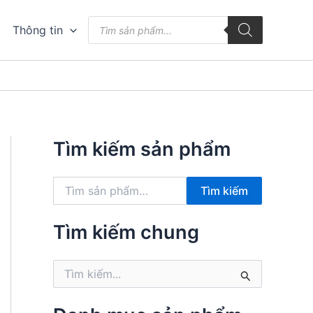
Tìm
Thông tin
kiếm
sản
phẩm
Tìm kiếm sản phẩm
T
Tìm kiếm
ì
m
k
Tìm kiếm chung
i
ế
T
m
ì
:
m
k