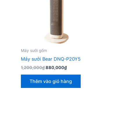
Máy sưởi gốm
Máy sưởi Bear DNQ-P20Y5
Giá
Giá
1,200,000
₫
880,000
₫
gốc
hiện
là:
tại
Thêm vào giỏ hàng
1,200,000₫.
là:
880,000₫.