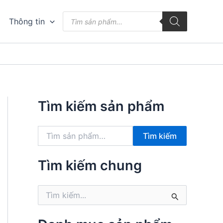
Tìm
Thông tin
kiếm
sản
phẩm
Tìm kiếm sản phẩm
T
Tìm kiếm
ì
m
k
Tìm kiếm chung
i
ế
T
m
ì
:
m
k