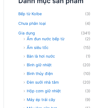
Danh mục sản phẩm
i
ế
m
Bếp từ Kolbe
(3)
:
Chưa phân loại
(4)
Gia dụng
(341)
Ấm đun nước bếp từ
(2)
Ấm siêu tốc
(15)
Bàn là hơi nước
(1)
Bình giữ nhiệt
(20)
Bình thủy điện
(10)
Đèn sưởi nhà tắm
(20)
Hộp cơm giữ nhiệt
(3)
Máy ép trái cây
(9)