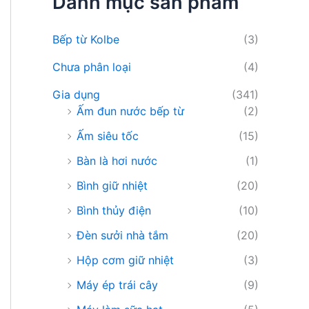
Danh mục sản phẩm
i
ế
m
Bếp từ Kolbe
(3)
:
Chưa phân loại
(4)
Gia dụng
(341)
Ấm đun nước bếp từ
(2)
Ấm siêu tốc
(15)
Bàn là hơi nước
(1)
Bình giữ nhiệt
(20)
Bình thủy điện
(10)
Đèn sưởi nhà tắm
(20)
Hộp cơm giữ nhiệt
(3)
Máy ép trái cây
(9)