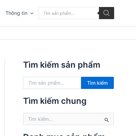
Tìm
Thông tin
kiếm
sản
phẩm
Tìm kiếm sản phẩm
T
Tìm kiếm
ì
m
k
Tìm kiếm chung
i
ế
T
m
ì
:
m
k