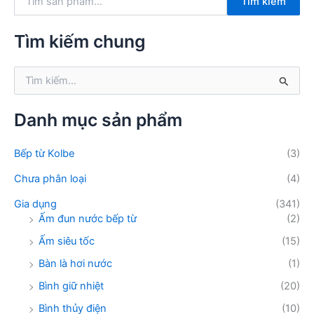
Tìm kiếm
ì
m
k
Tìm kiếm chung
i
ế
T
m
ì
:
m
k
Danh mục sản phẩm
i
ế
Bếp từ Kolbe
(3)
m
:
Chưa phân loại
(4)
Gia dụng
(341)
Ấm đun nước bếp từ
(2)
Ấm siêu tốc
(15)
Bàn là hơi nước
(1)
Bình giữ nhiệt
(20)
Bình thủy điện
(10)