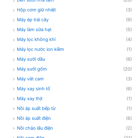
Đèn sưởi nhà tắm
(20)
Hộp cơm giữ nhiệt
(3)
Máy ép trái cây
(9)
Máy làm sữa hạt
(5)
Máy lọc không khí
(4)
Máy lọc nước ion kiềm
(1)
Máy sưởi dầu
(6)
Máy sưởi gốm
(20)
Máy vắt cam
(3)
Máy xay sinh tố
(6)
Máy xay thịt
(1)
Nồi áp suất bếp từ
(1)
Nồi áp suất điện
(6)
Nồi chảo lẩu điện
(2)
Nồi cơm điện
(21)