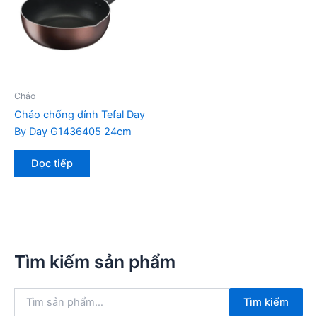
Chảo
Chảo chống dính Tefal Day
By Day G1436405 24cm
Đọc tiếp
Tìm kiếm sản phẩm
T
Tìm kiếm
ì