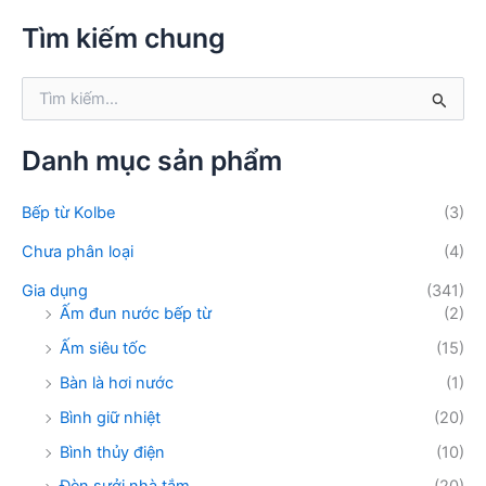
m
k
Tìm kiếm chung
i
ế
T
m
ì
:
m
k
Danh mục sản phẩm
i
ế
Bếp từ Kolbe
(3)
m
:
Chưa phân loại
(4)
Gia dụng
(341)
Ấm đun nước bếp từ
(2)
Ấm siêu tốc
(15)
Bàn là hơi nước
(1)
Bình giữ nhiệt
(20)
Bình thủy điện
(10)