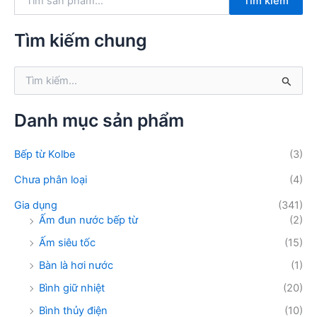
Tìm kiếm
ì
m
k
Tìm kiếm chung
i
ế
T
m
ì
:
m
k
Danh mục sản phẩm
i
ế
Bếp từ Kolbe
(3)
m
:
Chưa phân loại
(4)
Gia dụng
(341)
Ấm đun nước bếp từ
(2)
Ấm siêu tốc
(15)
Bàn là hơi nước
(1)
Bình giữ nhiệt
(20)
Bình thủy điện
(10)