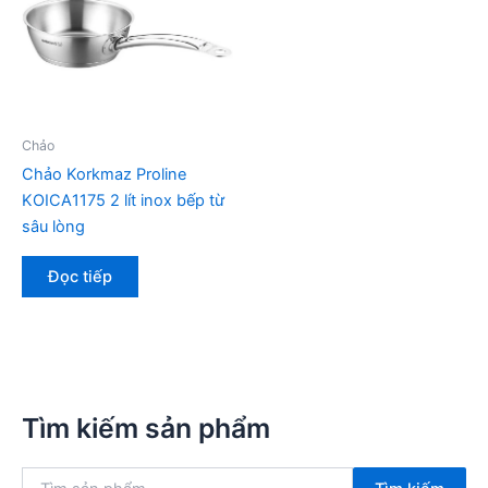
Chảo
Chảo Korkmaz Proline
KOICA1175 2 lít inox bếp từ
sâu lòng
Đọc tiếp
Tìm kiếm sản phẩm
T