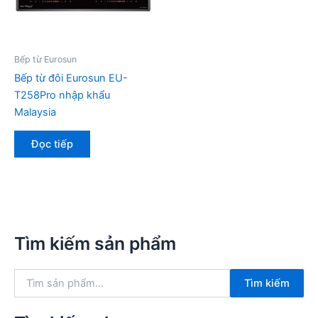
Bếp từ Eurosun
Bếp từ đôi Eurosun EU-
T258Pro nhập khẩu
Malaysia
Đọc tiếp
Tìm kiếm sản phẩm
T
Tìm kiếm
ì
m
k