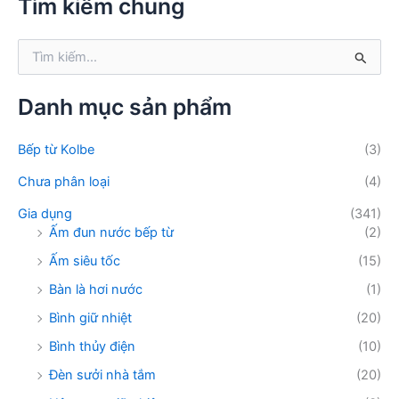
Tìm kiếm chung
i
ế
T
m
ì
:
m
k
Danh mục sản phẩm
i
ế
Bếp từ Kolbe
(3)
m
:
Chưa phân loại
(4)
Gia dụng
(341)
Ấm đun nước bếp từ
(2)
Ấm siêu tốc
(15)
Bàn là hơi nước
(1)
Bình giữ nhiệt
(20)
Bình thủy điện
(10)
Đèn sưởi nhà tắm
(20)