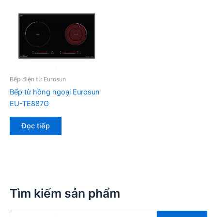
Bếp điện từ Eurosun
Bếp từ hồng ngoại Eurosun
EU-TE887G
Đọc tiếp
Tìm kiếm sản phẩm
T