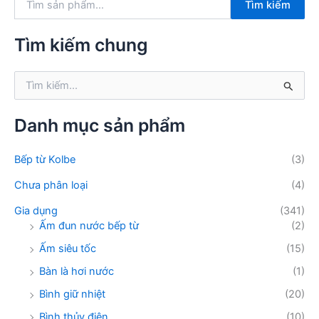
Tìm kiếm
ì
m
k
Tìm kiếm chung
i
ế
T
m
ì
:
m
k
Danh mục sản phẩm
i
ế
Bếp từ Kolbe
(3)
m
:
Chưa phân loại
(4)
Gia dụng
(341)
Ấm đun nước bếp từ
(2)
Ấm siêu tốc
(15)
Bàn là hơi nước
(1)
Bình giữ nhiệt
(20)
Bình thủy điện
(10)