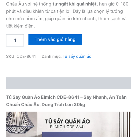
Châu Âu với hệ thống
tự ngắt khi quá nhiệt
, hẹn giờ 0–180
phút và điều khiển từ xa tiện lợi. Đây là lựa chọn lý tưởng
cho mùa nồm ẩm, giúp quần áo khô nhanh, thơm sạch và
tiết kiệm điện.
Tủ
Thêm vào giỏ hàng
Sấy
Quần
Áo
SKU:
CDE-8641
Danh mục:
Tủ sấy quần áo
Elmich
CDE-
8641
số
Mô tả
lượng
Tủ Sấy Quần Áo Elmich CDE-8641 – Sấy Nhanh, An Toàn
Chuẩn Châu Âu, Dung Tích Lớn 30kg