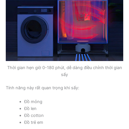
Thời gian hẹn giờ 0-180 phút, dễ dàng điều chỉnh thời gian
sấy
Tính năng này rất quan trọng khi sấy:
Đồ mỏng
Đồ len
Đồ cotton
Đồ trẻ em