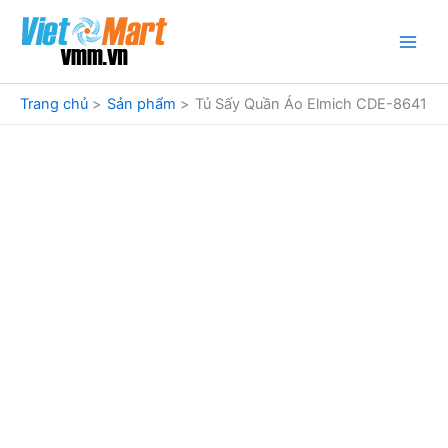
Nhảy
tới
nội
dung
Trang chủ
Sản phẩm
Tủ Sấy Quần Áo Elmich CDE-8641