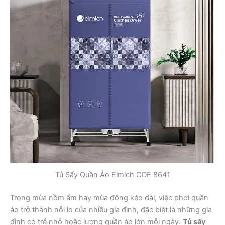
Tủ Sấy Quần Áo Elmich CDE 8641
Trong mùa nồm ẩm hay mùa đông kéo dài, việc phơi quần
áo trở thành nỗi lo của nhiều gia đình, đặc biệt là những gia
đình có trẻ nhỏ hoặc lượng quần áo lớn mỗi ngày.
Tủ sấy