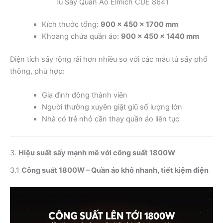
Tủ Sấy Quần Áo Elmich CDE 8641
Kích thước tổng:
900 x 450 x 1700 mm
Khoang chứa quần áo:
900 x 450 x 1440 mm
Diện tích sấy rộng rãi hơn nhiều so với các mẫu tủ sấy phổ
thông, phù hợp:
Gia đình đông thành viên
Người thường xuyên giặt giũ số lượng lớn
Nhà có trẻ nhỏ cần thay quần áo liên tục
3.
Hiệu suất sấy mạnh mẽ với công suất 1800W
3.1
Công suất 1800W – Quần áo khô nhanh, tiết kiệm điện