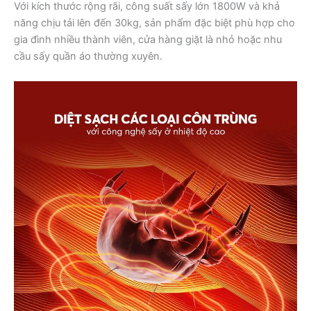
Với kích thước rộng rãi, công suất sấy lớn 1800W và khả
năng chịu tải lên đến 30kg, sản phẩm đặc biệt phù hợp cho
gia đình nhiều thành viên, cửa hàng giặt là nhỏ hoặc nhu
cầu sấy quần áo thường xuyên.