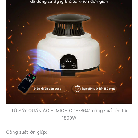
TỦ SẤY QUẦN ÁO ELMICH CDE-8641 công suất lên tới
1800W
Công suất lớn giúp: