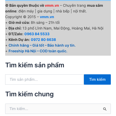
© Bản quyền thuộc về
vmm.vn
– Chuyên trang
mua sắm
online
: điện máy | gia dụng | nhà bếp | nội thất.
Copyright © 2015 –
vmm.vn
+
Giờ mở cửa:
8h sáng – 21h tối
+
Địa chỉ:
13 phố Lĩnh Nam, Mai Động, Hoàng Mai, Hà Nội
+
ĐT/Zalo:
0963 84 5533
+
Kênh Dự án:
0972 80 6638
+
Chính hãng – Giá tốt – Bảo hành uy tín.
+
Freeship Hà Nội – COD toàn quốc.
Tìm kiếm sản phẩm
T
Tìm kiếm
ì
m
k
Tìm kiếm chung
i
ế
T
m
ì
: