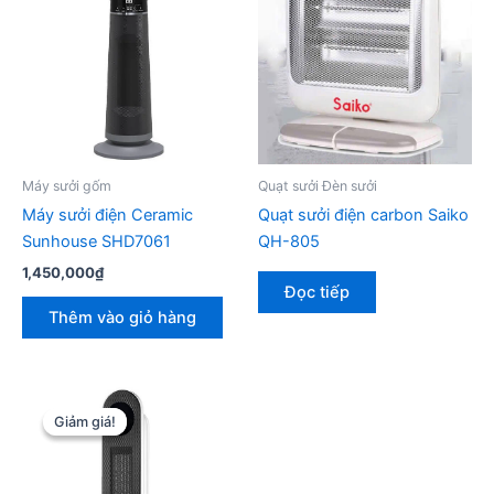
Máy sưởi gốm
Quạt sưởi Đèn sưởi
Máy sưởi điện Ceramic
Quạt sưởi điện carbon Saiko
Sunhouse SHD7061
QH-805
1,450,000
₫
Đọc tiếp
Thêm vào giỏ hàng
Giảm giá!
Giảm giá!