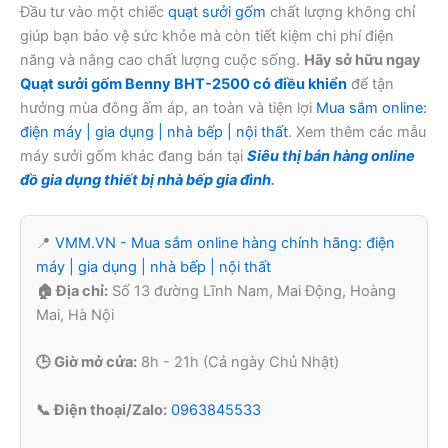
Đầu tư vào một chiếc
quạt sưởi gốm
chất lượng không chỉ
giúp bạn bảo vệ sức khỏe mà còn tiết kiệm chi phí điện
năng và nâng cao chất lượng cuộc sống.
Hãy sở hữu ngay
Quạt sưởi gốm Benny BHT-2500 có điều khiển
để tận
hưởng mùa đông ấm áp, an toàn và tiện lợi
Mua sắm online:
điện máy | gia dụng | nhà bếp | nội thất
. Xem thêm các mẫu
máy sưởi gốm khác đang bán tại
Siêu thị bán hàng online
đồ gia dụng thiết bị nhà bếp gia đình
.
📍
VMM.VN - Mua sắm online hàng chính hãng: điện
máy | gia dụng | nhà bếp | nội thất
🏠 Địa chỉ:
Số 13 đường Lĩnh Nam, Mai Động, Hoàng
Mai, Hà Nội
🕒 Giờ mở cửa:
8h - 21h (Cả ngày Chủ Nhật)
📞 Điện thoại/Zalo:
0963845533