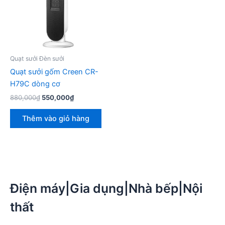
Quạt sưởi Đèn sưởi
Quạt sưởi gốm Creen CR-
H79C dòng cơ
Giá
Giá
880,000
₫
550,000
₫
gốc
hiện
là:
tại
Thêm vào giỏ hàng
880,000₫.
là:
550,000₫.
Điện máy|Gia dụng|Nhà bếp|Nội
thất