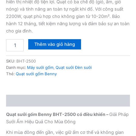
1,890,000₫.
là:
hiển thị nhiệt độ tiện lợi. Quạt có ba chế độ (gió, ấm, gió
nóng) và tính năng an toàn tự ngắt khi đổ. Với công suất
1,650,000₫.
2200W, quạt phù hợp cho không gian từ 10-20m². Bảo
hành 12 tháng, tiết kiệm năng lượng và đảm bảo sự an toàn
cho gia đình.
Quạt
Thêm vào giỏ hàng
sưởi
gốm
Benny
SKU:
BHT-2500
BHT-
Danh mục:
Máy sưởi gốm
,
Quạt sưởi Đèn sưởi
2500
Thẻ:
Quạt sưởi gốm Benny
có
điều
khiển
số
Mô tả
lượng
Quạt sưởi gốm Benny BHT-2500 có điều khiển –
Giải Pháp
Sưởi Ấm Hiệu Quả Cho Mùa Đông
Khi mùa đông đến gần, việc giữ ấm cơ thể và không gian