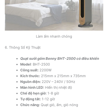
Làm ấm nhanh chóng
6. Thông Số Kỹ Thuật
Quạt sưởi gốm Benny BHT-2500 có điều khiển
Model
: BHT-2500
Công suất:
2200W
Kích thước:
215mm x 215mm x 735mm
Nguồn điện:
220V – 240V / 50Hz
Màn hình LED:
Hiển thị nhiệt độ
Chế độ hẹn giờ:
1-8 giờ
Tự động tắt:
1-12 giờ
Chức năng:
Quạt gió, ấm, gió nóng