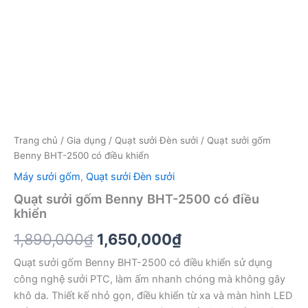
Trang chủ
/
Gia dụng
/
Quạt sưởi Đèn sưởi
/ Quạt sưởi gốm
Benny BHT-2500 có điều khiển
Máy sưởi gốm
,
Quạt sưởi Đèn sưởi
Quạt sưởi gốm Benny BHT-2500 có điều
khiển
Giá
Giá
1,890,000
₫
1,650,000
₫
gốc
hiện
Quạt sưởi gốm Benny BHT-2500 có điều khiển sử dụng
công nghệ sưởi PTC, làm ấm nhanh chóng mà không gây
là:
tại
khô da. Thiết kế nhỏ gọn, điều khiển từ xa và màn hình LED