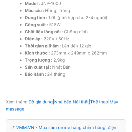
Model :
JNP-1000
Màu sắc :
Hồng, Trắng
Dung tích :
1.0L (phù hợp cho 2-4 người)
Công suất :
518W
Chất liệu lòng nồi :
Chống dính
Điện áp :
220V / 60Hz
Thời gian giữ ấm :
Lên đến 12 giờ
Kích thước :
273mm x 249mm x 262mm
Trọng lượng :
2,9kg
Sản xuất tại :
Nhật Bản
Bảo hành :
24 tháng
Xem thêm:
Đồ gia dụng|Nhà bếp|Nội thất|Thể thao|Máy
massage
📍
VMM.VN - Mua sắm online hàng chính hãng: điện