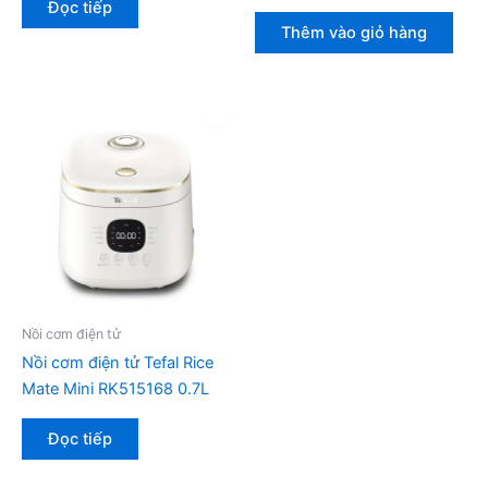
gốc
hiện
Đọc tiếp
là:
tại
Thêm vào giỏ hàng
1,980,000₫.
là:
1,450,000
Nồi cơm điện tử
Nồi cơm điện tử Tefal Rice
Mate Mini RK515168 0.7L
Đọc tiếp