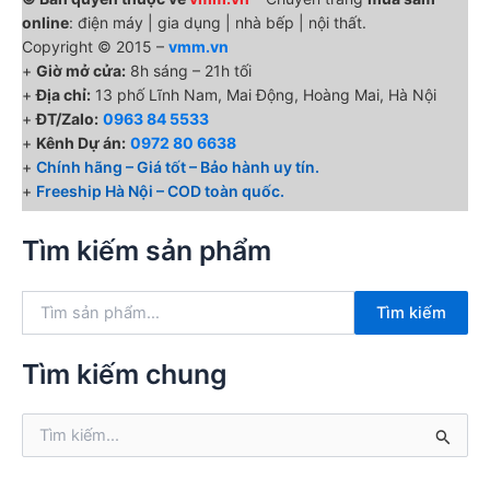
online
: điện máy | gia dụng | nhà bếp | nội thất.
Copyright © 2015 –
vmm.vn
+
Giờ mở cửa:
8h sáng – 21h tối
+
Địa chỉ:
13 phố Lĩnh Nam, Mai Động, Hoàng Mai, Hà Nội
+
ĐT/Zalo:
0963 84 5533
+
Kênh Dự án:
0972 80 6638
+
Chính hãng – Giá tốt – Bảo hành uy tín.
+
Freeship Hà Nội – COD toàn quốc.
Tìm kiếm sản phẩm
T
Tìm kiếm
ì
m
k
Tìm kiếm chung
i
ế
T
m
ì
:
m
k