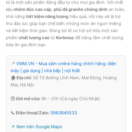
từ là một sản phẩm đáng đầu tư cho mọi gia đình. Với chất
liệu
nhôm đúc cao cấp
,
phủ đá granite chống dính
an toàn,
khả năng
tiết kiệm năng lượng
hiệu quả, nồi này sẽ là trợ
thủ đắc lực giúp bạn chế biến những món ăn ngon miệng
và tiết kiệm thời gian. Đừng bỏ lỡ cơ hội sở hữu một sản
phẩm
chất lượng cao
từ
Korkmaz
để nâng tầm chất lượng
bữa ăn gia đình bạn.
📍
VMM.VN - Mua sắm online hàng chính hãng: điện
máy | gia dụng | nhà bếp | nội thất
🏠 Địa chỉ:
Số 13 đường Lĩnh Nam, Mai Động, Hoàng
Mai, Hà Nội
🕒 Giờ mở cửa:
8h - 21h (Cả ngày Chủ Nhật)
📞 Điện thoại/Zalo:
0963845533
📌 Xem trên Google Maps