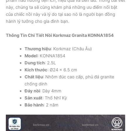
phẩm nấu nướng tiện ích, hiệu quả và bền lâu. Trong bài viết
này, chúng ta sẽ cùng khám phá những ưu điểm nổi bật
của chiếc nồi này và lý do tại sao nó là người bạn đồng
hành lý tưởng cho gia đình bạn.
Thông Tin Chi Tiết Nồi Korkmaz Granita KONNA1854
Thương hiệu
: Korkmaz (Châu Âu)
Model
: KONNA1854
Dung tích
: 2.5L
Kích thước
: Ø24 x 6.5 cm
Chất liệu
: Nhôm đúc cao cấp, phủ đá granite
chống dính
Đáy nồi
: Dày 4mm
Sản xuất
: Thổ Nhĩ Kỳ
Bảo hành
: 2 năm