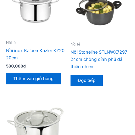
Nồi lẻ
Nồi lẻ
Nồi inox Kalpen Kazler KZ20
Nồi Stoneline STLNWX7297
20cm
24cm chống dính phủ đá
580,000
₫
thiên nhiên
Thêm vào giỏ hàng
Đọc tiếp