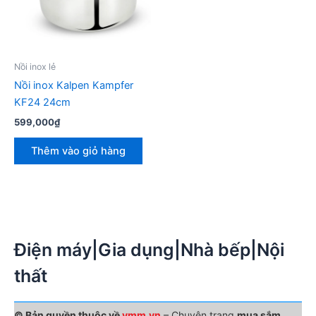
Nồi inox lẻ
Nồi inox Kalpen Kampfer
KF24 24cm
599,000
₫
Thêm vào giỏ hàng
Điện máy|Gia dụng|Nhà bếp|Nội
thất
© Bản quyền thuộc về
vmm.vn
– Chuyên trang
mua sắm